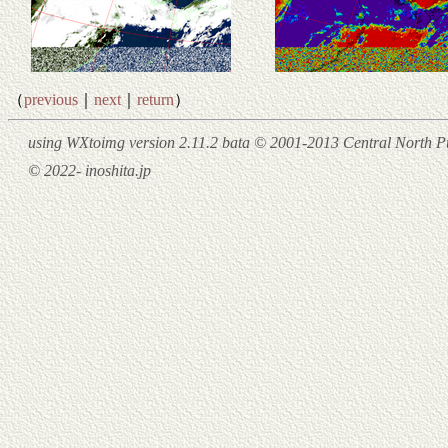
（
previous
｜
next
｜
return
）
using WXtoimg version 2.11.2 bata © 2001-2013 Central North Pu
© 2022- inoshita.jp