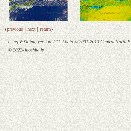
（
previous
｜
next
｜
return
）
using WXtoimg version 2.11.2 bata © 2001-2013 Central North Pu
© 2022- inoshita.jp