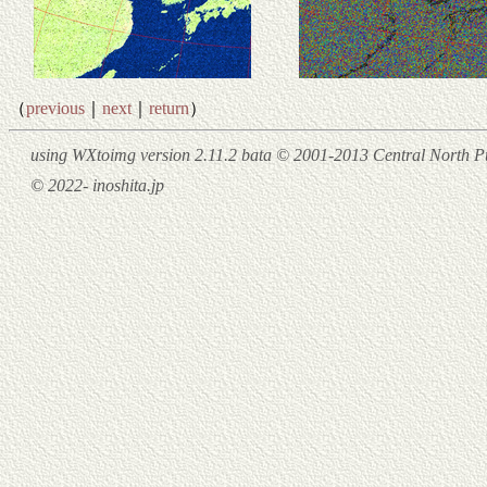
（
previous
｜
next
｜
return
）
using WXtoimg version 2.11.2 bata © 2001-2013 Central North Pu
© 2022- inoshita.jp