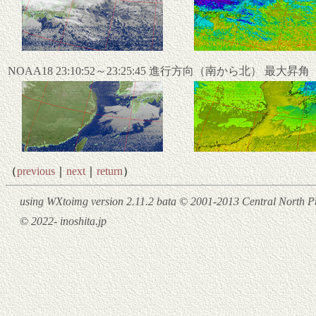
NOAA18 23:10:52～23:25:45 進行方向（南から北） 最大昇
（
previous
｜
next
｜
return
）
using WXtoimg version 2.11.2 bata © 2001-2013 Central North Pu
© 2022- inoshita.jp