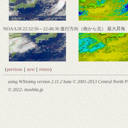
NOAA18 22:32:56～22:48:30 進行方向（南から北） 最大昇
（
previous
｜
next
｜
return
）
using WXtoimg version 2.11.2 bata © 2001-2013 Central North Pu
© 2022- inoshita.jp