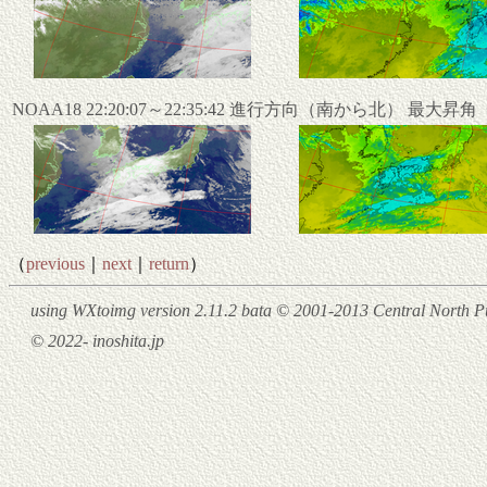
NOAA18 22:20:07～22:35:42 進行方向（南から北） 最大昇
（
previous
｜
next
｜
return
）
using WXtoimg version 2.11.2 bata © 2001-2013 Central North Pu
© 2022- inoshita.jp