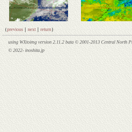
（
previous
｜
next
｜
return
）
using WXtoimg version 2.11.2 bata © 2001-2013 Central North Pu
© 2022- inoshita.jp