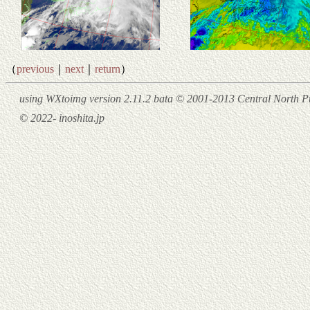
（
previous
｜
next
｜
return
）
using WXtoimg version 2.11.2 bata © 2001-2013 Central North Pu
© 2022- inoshita.jp