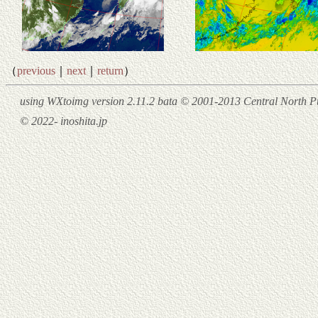
（
previous
｜
next
｜
return
）
using WXtoimg version 2.11.2 bata © 2001-2013 Central North Pu
© 2022- inoshita.jp