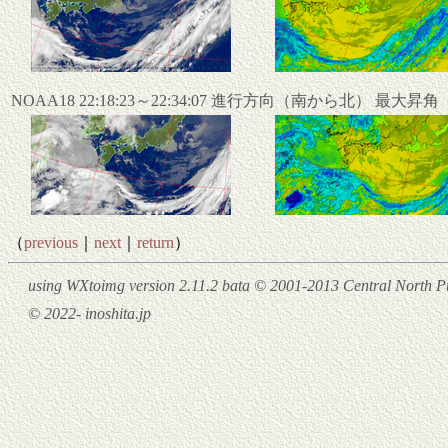
NOAA18 22:18:23～22:34:07 進行方向（南から北） 最大昇
（
previous
｜
next
｜
return
）
using WXtoimg version 2.11.2 bata © 2001-2013 Central North Pu
© 2022- inoshita.jp