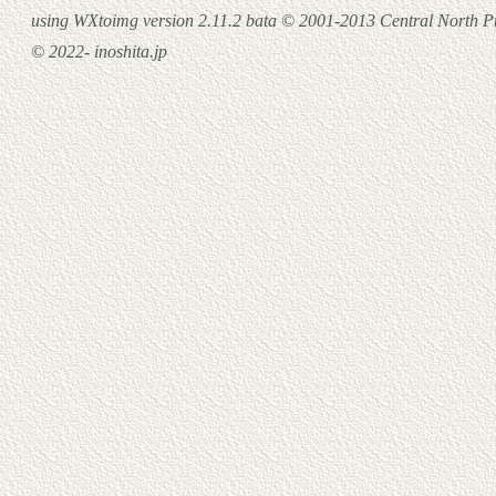
using WXtoimg version 2.11.2 bata © 2001-2013 Central North Pu
© 2022- inoshita.jp