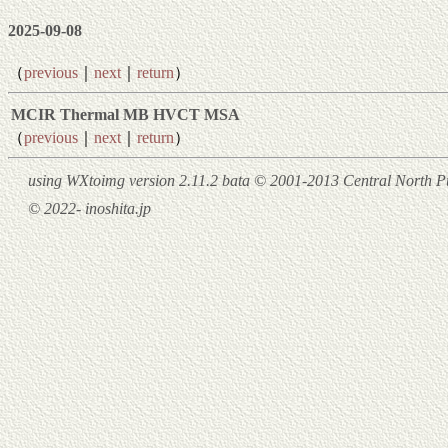
2025-09-08
（
previous
｜
next
｜
return
）
MCIR
Thermal
MB
HVCT
MSA
（
previous
｜
next
｜
return
）
using WXtoimg version 2.11.2 bata © 2001-2013 Central North Pu
© 2022- inoshita.jp