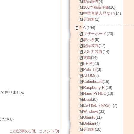
製品修理
(4)
100均商品評価
(16)
中華直購入品など
(14)
分類無
(1)
ＰＣ
(194)
マザーボード
(20)
表示系
(9)
記憶装置
(17)
入出力装置
(14)
玄箱
(14)
EPIA
(20)
Polo T2
(3)
ATOM
(8)
Cubieboard
(16)
Raspberry Pi
(19)
って判りません
Nano Pi NEO
(18)
iBook
(8)
LS-HGL（NAS）
(7)
Windows
(33)
Ubuntu
(11)
ください
Debian
(4)
分類無
(10)
この記事のURL
コメント(0)