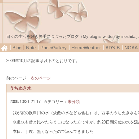
日々の生活を好き勝手につづったブログ（My blog is written by inoshita.j
Blog
Note
PhotoGallery
HomeWeather
ADS-B
NOA
2009年10月の記事は以下のとおりです。
前のページ
次のページ
うちぬき水
2009/10/31 21:17
カテゴリー：
未分類
我が家の飲料用の水（炊飯の水なども含む）は、西条のうちぬき水を
水道水も昔と比べたらましになった方ですが、約20日間分位の水を
本日、丁度、無くなったので汲んできました