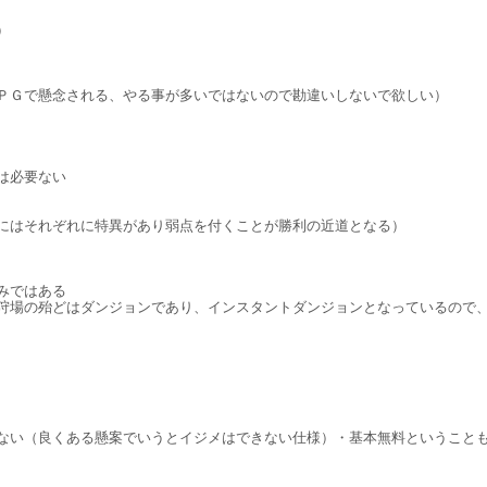
）
ＰＧで懸念される、やる事が多いではないので勘違いしないで欲しい）
は必要ない
にはそれぞれに特異があり弱点を付くことが勝利の近道となる）
みではある
狩場の殆どはダンジョンであり、インスタントダンジョンとなっているので
ない（良くある懸案でいうとイジメはできない仕様）・基本無料ということ