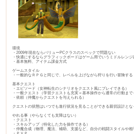
環境
・2009年現在ならバリューPCクラスのスペックで問題ない
・快適にするならグラフィックボードはゲーム用でいうミドルレンジ以
・基本無料、アイテム課金方式
ゲームスタイル
・一般的なＲＰＧと同じで、レベルを上げながら狩りを行い冒険する
基本クエスト
・エピソード（女神転生のシナリオをクエスト風にプレイできる）
・一般クエスト（学習クエストも充実＝基本操作から通常の行動まで
・依頼（仲魔からクエストを与えられる）
クエストの状態はいつでも進行状況を見ることができる親切設計とな
やれる事（やらなくても支障はない）
・クエスト
・スキルアップ（特化した力を操作できる）
・仲魔合成（物理、魔法、補助、支援など、自分の戦闘スタイルや相
・ＰＶＰ