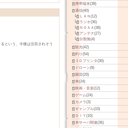
携帯端末
(38)
通信
(40)
ＬＡＮ
(12)
ラジオ
(36)
ＮＯＡＡ
(38)
アンテナ
(27)
分類無
(4)
きるという、今後は注目されそう
観光
(42)
釣り
(54)
３Ｄプリンタ
(30)
ドローン
(9)
園芸
(20)
車
(24)
映画・音楽
(12)
ゲーム
(24)
カメラ
(3)
ギャンブル
(10)
ＤＩＹ
(10)
本サーバ関連
(36)