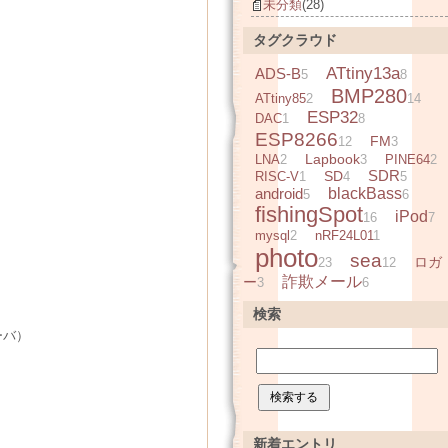
未分類
(28)
タグクラウド
ATtiny13a
ADS-B
5
8
BMP280
ATtiny85
2
14
ESP32
DAC
1
8
ESP8266
FM
12
3
Lapbook
LNA
2
3
PINE64
2
SDR
SD
RISC-V
1
4
5
android
blackBass
5
6
fishingSpot
iPod
16
7
mysql
2
nRF24L01
1
photo
sea
ロガ
23
12
詐欺メール
ー
3
6
検索
ーバ）
新着エントリ