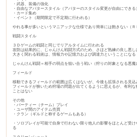
・武器、装備の強化
・自由なアバタースタイル（アバターのスタイル変更が自由にできる
・カード集め
・イベント（期間限定で不定期に行われる）
やれる事が多いというマニアックな仕様であり簡単には飽きない（Ｒ
戦闘スタイル
３Ｄゲームの戦闘と同じでリアルタイムに行われる
攻防は結果的に、じゃんけん戦闘方式のため、さほど熟練の良し悪し
大きく関わる戦術は、情報力や記憶力および調達力ということになる
じゃんけん戦闘＝相手の弱点を狙い合う戦い（狩りの対象となる悪魔
フィールド
移動できるフィールドの範囲は広くはないが、今後も拡張される見込
フィールドが狭いため狩場の問題が出てくるように思えるが、有利な
ことはない
その他
・パーティー（チーム）プレイ
・ユーザ間のアイテム売買
・クラン（ギルドと称するゲームもある）
・ソロプレイが可能で自身で行わない限り他人の影響をほとんど受け
る
スクリーンショット