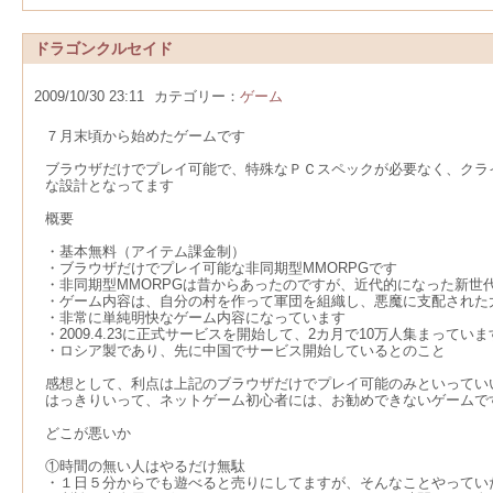
ドラゴンクルセイド
2009/10/30 23:11
カテゴリー：
ゲーム
７月末頃から始めたゲームです
ブラウザだけでプレイ可能で、特殊なＰＣスペックが必要なく、クラ
な設計となってます
概要
・基本無料（アイテム課金制）
・ブラウザだけでプレイ可能な非同期型MMORPGです
・非同期型MMORPGは昔からあったのですが、近代的になった新世
・ゲーム内容は、自分の村を作って軍団を組織し、悪魔に支配された
・非常に単純明快なゲーム内容になっています
・2009.4.23に正式サービスを開始して、2カ月で10万人集まっていま
・ロシア製であり、先に中国でサービス開始しているとのこと
感想として、利点は上記のブラウザだけでプレイ可能のみといってい
はっきりいって、ネットゲーム初心者には、お勧めできないゲームで
どこが悪いか
①時間の無い人はやるだけ無駄
・１日５分からでも遊べると売りにしてますが、そんなことやってい