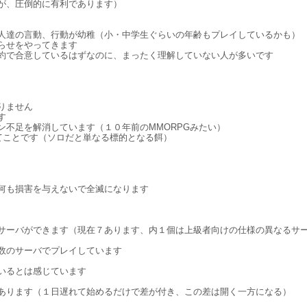
が、圧倒的に有利であります）
人達の言動、行動が幼稚（小・中学生ぐらいの年齢もプレイしているかも）
らせをやってきます
約で合意しているはずなのに、まったく理解していない人が多いです
りません
す
不足を解消しています（１０年前のMMORPGみたい）
てことです（ソロだと単なる標的となる餌）
何も損害を与えないで全滅になります
サーバができます（現在７あります、内１個は上級者向けの仕様の異なるサ
数のサーバでプレイしています
いるとは感じています
あります（１日遅れて始めるだけで差が付き、この差は開く一方になる）