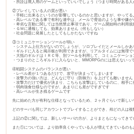
・所詮は廃人用のゲームといっていいでしょう（つまり時間がある人
②プレイしている人の質が悪い
・手軽に出来るというのが影響しているのかと思いますが、やってる
・高レベルである事で有利な連中は、メールで脅迫のような事や嫌が
・卑劣な言動に関しては当然禁止事項であり、ゲーム開始時の利用規
・ＧＭに通報しても、効果ありません（何もしない）
・社会問題に発展したとしてもしかたないですね
③コミュニケーションツールが弱い
・システム上仕方がないのでしょうが、ソロプレイだとメールしかあ
・ギルドに入ると掲示板が利用できますが、リアルタイムには無理で
・大抵のギルドはＩＲＣ等、別ツールを利用して、コミュニケーション
・つまりのところギルドに入らないと、MMORPGのには思えないっ
④戦闘システムのバランスが悪い
・レベル差が１つあるだけで、攻守が決まってしまいます
・攻撃力の強い方は、どんなに守り（防御力）を上げても敵いません
・攻撃力だけで優劣が決まり、こちらも攻撃はしているのに、相手に
・弱肉強食仕様なのですが、あまりにも差がですぎです
・高レベルが生き残るゲームです
先に始めた方が有利な仕様となっているため、２ヶ月ぐらいで新しい
どのサーバも同じアカウントでプレイすることができ、殆どの人は複
上記の②に関しては、新しいサーバの方が、よりまともになってきて
また①については、より効率良くやっている人が増えてきているのも