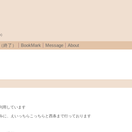
p）
A（終了）
BookMark
Message
About
利用しています
汲みに、えいっちらこっちらと西条まで行っております