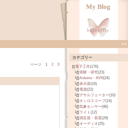
My Blog
カテゴリー
ページ
1
2
3
電子工作
(176)
実験・研究
(23)
Arduino・AVR
(24)
表示器
(10)
電源
(22)
デサルフェーター
(10)
オシロスコープ
(14)
気象センサー
(46)
ライト
(12)
測定器・装置
(29)
オーディオ
(25)