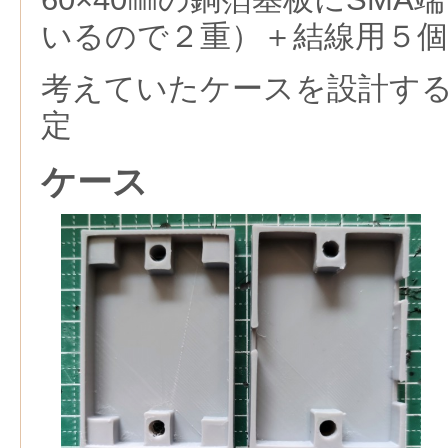
いるので２重）＋結線用５
考えていたケースを設計す
定
ケース