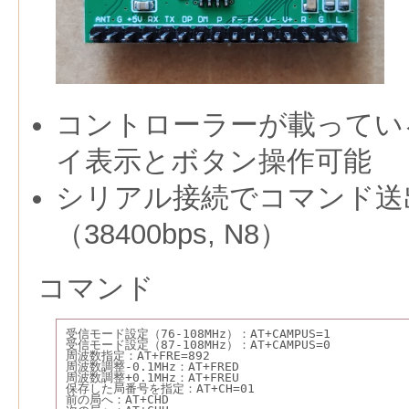
コントローラーが載ってい
イ表示とボタン操作可能
シリアル接続でコマンド送
（38400bps, N8）
コマンド
受信モード設定（76-108MHz）：AT+CAMPUS=1
受信モード設定（87-108MHz）：AT+CAMPUS=0
周波数指定：AT+FRE=892
周波数調整-0.1MHz：AT+FRED
周波数調整+0.1MHz：AT+FREU
保存した局番号を指定：AT+CH=01
前の局へ：AT+CHD