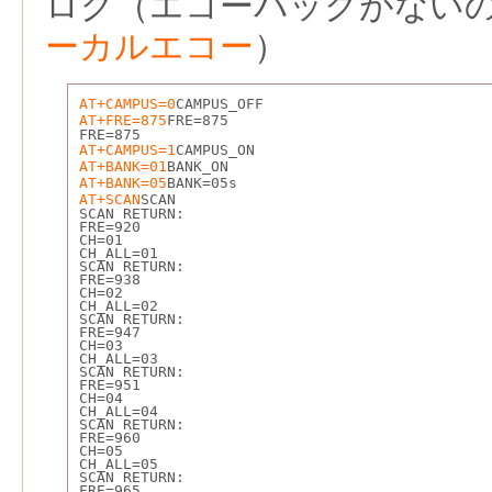
ログ（エコーバックがない
ーカルエコー
）
AT+CAMPUS=0
CAMPUS_OFF
AT+FRE=875
FRE=875
FRE=875
AT+CAMPUS=1
CAMPUS_ON
AT+BANK=01
BANK_ON
AT+BANK=05
BANK=05s
AT+SCAN
SCAN
SCAN RETURN:
FRE=920
CH=01
CH_ALL=01
SCAN RETURN:
FRE=938
CH=02
CH_ALL=02
SCAN RETURN:
FRE=947
CH=03
CH_ALL=03
SCAN RETURN:
FRE=951
CH=04
CH_ALL=04
SCAN RETURN:
FRE=960
CH=05
CH_ALL=05
SCAN RETURN:
FRE=965