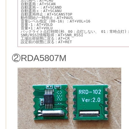
次の局へ：AT+CHU
自動選局：AT+SCAN
自動選局－：AT+SCAND
自動選局＋：AT+SCANU
自動選局停止：AT+SCANSTOP
動作開始/一時停止：AT+PAUS
音量レベル指定（00-16）：AT+VOL=16
音量-1：AT+VOLD
音量+1：AT+VOLU
バックライト点灯時間(秒、00：点灯しない、 01：常時点灯)：AT
SNR/RSSI情報取得：AT+SNR_RSSI
工場出荷状態に戻る：AT+CR
設定前の状態に戻る：AT+RET
②RDA5807M