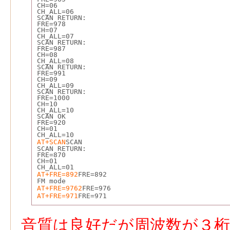
CH=06
CH_ALL=06
SCAN RETURN:
FRE=978
CH=07
CH_ALL=07
SCAN RETURN:
FRE=987
CH=08
CH_ALL=08
SCAN RETURN:
FRE=991
CH=09
CH_ALL=09
SCAN RETURN:
FRE=1000
CH=10
CH_ALL=10
SCAN OK
FRE=920
CH=01
CH_ALL=10
AT+SCAN
SCAN
SCAN RETURN:
FRE=870
CH=01
CH_ALL=01
AT+FRE=892
FRE=892
FM mode
AT+FRE=9762
FRE=976
AT+FRE=971
FRE=971
音質は良好だが周波数が３