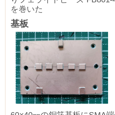
を巻いた
基板
60×40㎜の銅箔基板にSM