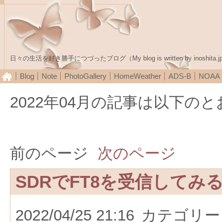
日々の生活を好き勝手につづったブログ（My blog is written by inoshita.j
Blog
Note
PhotoGallery
HomeWeather
ADS-B
NOA
2022年04月の記事は以下の
前のページ
次のページ
SDRでFT8を受信してみ
2022/04/25 21:16
カテゴリー