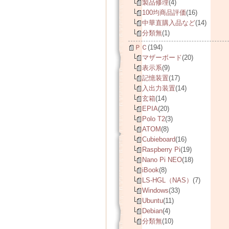
製品修理
(4)
100均商品評価
(16)
中華直購入品など
(14)
分類無
(1)
ＰＣ
(194)
マザーボード
(20)
表示系
(9)
記憶装置
(17)
入出力装置
(14)
玄箱
(14)
EPIA
(20)
Polo T2
(3)
ATOM
(8)
Cubieboard
(16)
Raspberry Pi
(19)
Nano Pi NEO
(18)
iBook
(8)
LS-HGL（NAS）
(7)
Windows
(33)
Ubuntu
(11)
Debian
(4)
分類無
(10)