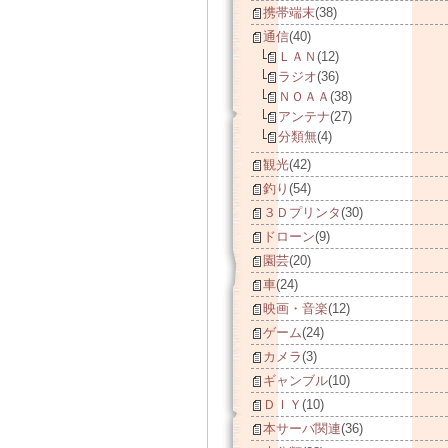
携帯端末
(38)
通信
(40)
ＬＡＮ
(12)
ラジオ
(36)
ＮＯＡＡ
(38)
アンテナ
(27)
分類無
(4)
観光
(42)
釣り
(54)
３Ｄプリンタ
(30)
ドローン
(9)
園芸
(20)
車
(24)
映画・音楽
(12)
ゲーム
(24)
カメラ
(3)
ギャンブル
(10)
ＤＩＹ
(10)
本サーバ関連
(36)