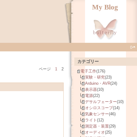
My Blog
カテゴリー
ページ
1
2
電子工作
(176)
実験・研究
(23)
Arduino・AVR
(24)
表示器
(10)
電源
(22)
デサルフェーター
(10)
オシロスコープ
(14)
気象センサー
(46)
ライト
(12)
測定器・装置
(29)
オーディオ
(25)