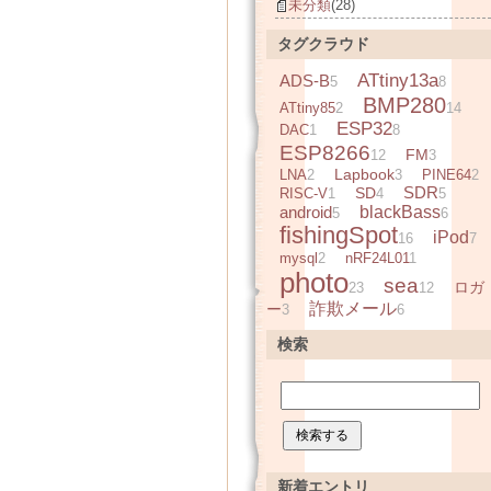
未分類
(28)
タグクラウド
ATtiny13a
ADS-B
5
8
BMP280
ATtiny85
2
14
ESP32
DAC
1
8
ESP8266
FM
12
3
Lapbook
LNA
2
3
PINE64
2
SDR
SD
RISC-V
1
4
5
android
blackBass
5
6
fishingSpot
iPod
16
7
mysql
2
nRF24L01
1
photo
sea
ロガ
23
12
詐欺メール
ー
3
6
検索
新着エントリ