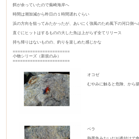
餌が余っていたので蕪崎海岸へ
時間は潮加減から昨日の１時間遅れぐらい
浜の方向を狙ってみたかったが、あいにく強風のため風下の河口側へ
直ぐにヒットはするものの大した魚は上がらず全てリリース
持ち帰りはないものの、釣りを楽しめた感じかな
=======================
小物シリーズ（新規のみ）
=======================
オコゼ
むやみに触ると危険、から
ベラ
熱帯魚みたいだが煮付けで