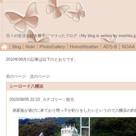
日々の生活を好き勝手につづったブログ（My blog is written by inoshita.j
Blog
Note
PhotoGallery
HomeWeather
ADS-B
NOA
2010年08月の記事は以下のとおりです。
前のページ
次のページ
シーロード八幡浜
2010/08/05 22:23
カテゴリー：
観光
弟家族が遊びに来ており甥っ子が釣りをしたいというので八幡浜の釣