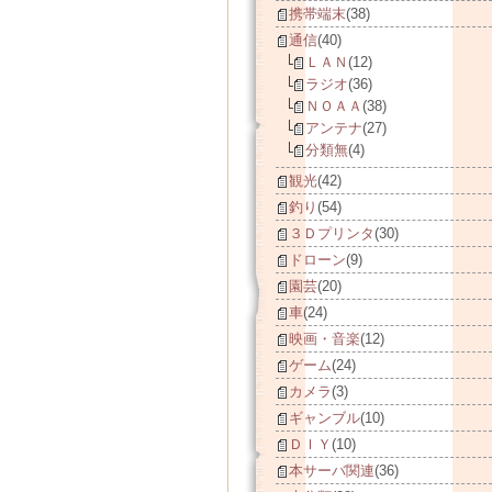
携帯端末
(38)
通信
(40)
ＬＡＮ
(12)
ラジオ
(36)
ＮＯＡＡ
(38)
アンテナ
(27)
分類無
(4)
観光
(42)
釣り
(54)
３Ｄプリンタ
(30)
ドローン
(9)
園芸
(20)
車
(24)
映画・音楽
(12)
ゲーム
(24)
カメラ
(3)
ギャンブル
(10)
ＤＩＹ
(10)
本サーバ関連
(36)