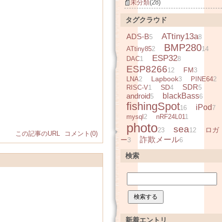
未分類
(28)
タグクラウド
ATtiny13a
ADS-B
5
8
BMP280
ATtiny85
2
14
ESP32
DAC
1
8
ESP8266
FM
12
3
Lapbook
LNA
2
3
PINE64
2
SDR
SD
RISC-V
1
4
5
android
blackBass
5
6
fishingSpot
iPod
16
7
mysql
2
nRF24L01
1
photo
sea
ロガ
23
12
この記事のURL
コメント(0)
詐欺メール
ー
3
6
検索
新着エントリ