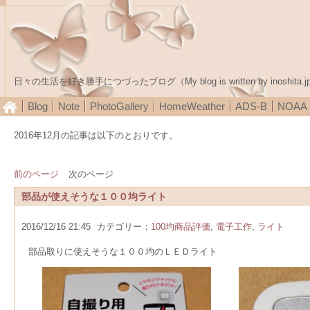
日々の生活を好き勝手につづったブログ（My blog is written by inoshita.j
Blog
Note
PhotoGallery
HomeWeather
ADS-B
NOA
2016年12月の記事は以下のとおりです。
前のページ
次のページ
部品が使えそうな１００均ライト
2016/12/16 21:45
カテゴリー：
100均商品評価
,
電子工作
,
ライト
部品取りに使えそうな１００均のＬＥＤライト