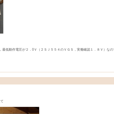
，最低動作電圧が２．0Ｖ（２ＳＪ５５４のＶＧＳ，実働確認１．８Ｖ）なの
立て