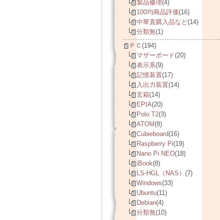
製品修理
(4)
100均商品評価
(16)
中華直購入品など
(14)
分類無
(1)
ＰＣ
(194)
マザーボード
(20)
表示系
(9)
記憶装置
(17)
入出力装置
(14)
玄箱
(14)
EPIA
(20)
Polo T2
(3)
ATOM
(8)
Cubieboard
(16)
Raspberry Pi
(19)
Nano Pi NEO
(18)
iBook
(8)
LS-HGL（NAS）
(7)
Windows
(33)
Ubuntu
(11)
Debian
(4)
分類無
(10)