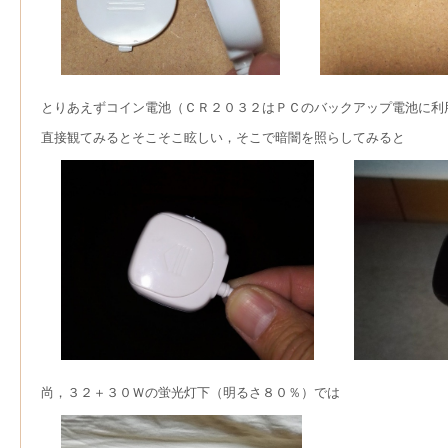
とりあえずコイン電池（ＣＲ２０３２はＰＣのバックアップ電池に利
直接観てみるとそこそこ眩しい，そこで暗闇を照らしてみると
尚，３２＋３０Ｗの蛍光灯下（明るさ８０％）では