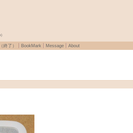
p）
A（終了）
BookMark
Message
About