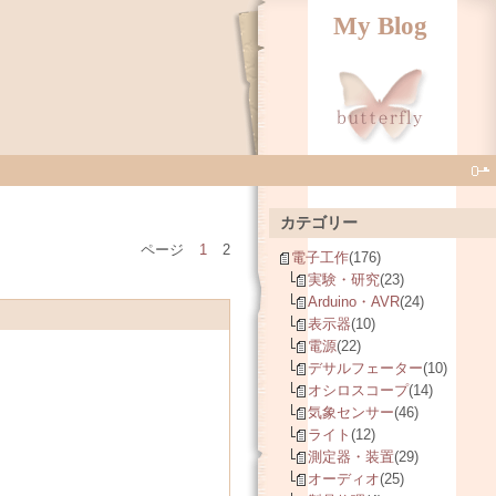
My Blog
カテゴリー
ページ
1
2
電子工作
(176)
実験・研究
(23)
Arduino・AVR
(24)
表示器
(10)
電源
(22)
デサルフェーター
(10)
オシロスコープ
(14)
気象センサー
(46)
ライト
(12)
測定器・装置
(29)
オーディオ
(25)