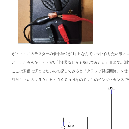
が・・・このテスターの最小単位が１μＨなんで，今回作りたい最大
どうしたもんか・・・安い計測器ないかも探してみたがｎＨまで計測
ここは安価に済ませたいので探してみると「クラップ発振回路」を使
計測したいのは５０ｎＨ～５００ｎＨなので，このインダクタンスで