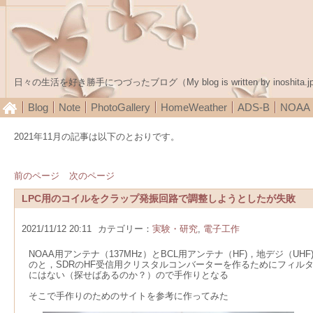
日々の生活を好き勝手につづったブログ（My blog is written by inoshita.j
Blog
Note
PhotoGallery
HomeWeather
ADS-B
NOA
2021年11月の記事は以下のとおりです。
前のページ
次のページ
LPC用のコイルをクラップ発振回路で調整しようとしたが失敗
2021/11/12 20:11
カテゴリー：
実験・研究
,
電子工作
NOAA用アンテナ（137MHz）とBCL用アンテナ（HF)，地デジ（
のと，SDRのHF受信用クリスタルコンバーターを作るためにフィル
にはない（探せばあるのか？）ので手作りとなる
そこで手作りのためのサイトを参考に作ってみた