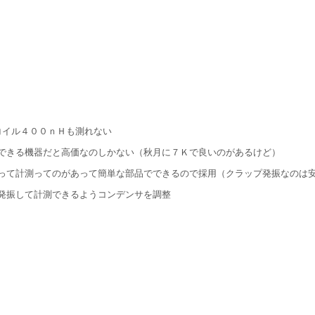
コイル４００ｎＨも測れない
できる機器だと高価なのしかない（秋月に７Ｋで良いのがあるけど）
って計測ってのがあって簡単な部品でできるので採用（クラップ発振なのは
発振して計測できるようコンデンサを調整