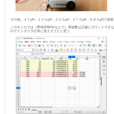
その他，４７μH，１００μH，２２０μH，４７０μH，６８０μHで発
このオシロでは（帯域200kHzなんで）周波数は正確にカウントで
のでインダクタ計算に使えそうだと思う