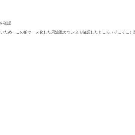
振を確認
きないため，この前ケース化した周波数カウンタで確認したところ（そこそこ