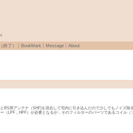
p）
A（終了）
BookMark
Message
About
UHF)とBS用アンテナ（SHF)を混合して宅内に引き込んだので少しでもノイ
ター（LPF，HPF）が必要となるが，そのフィルターのパーツであるコイル