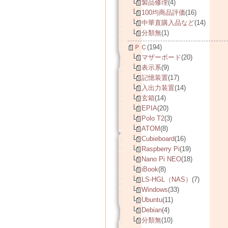
製品修理
(4)
100均商品評価
(16)
中華直購入品など
(14)
分類無
(1)
ＰＣ
(194)
マザーボード
(20)
表示系
(9)
記憶装置
(17)
入出力装置
(14)
玄箱
(14)
EPIA
(20)
Polo T2
(3)
ATOM
(8)
Cubieboard
(16)
Raspberry Pi
(19)
Nano Pi NEO
(18)
iBook
(8)
LS-HGL（NAS）
(7)
Windows
(33)
Ubuntu
(11)
Debian
(4)
分類無
(10)