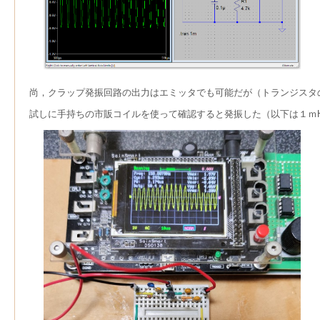
尚，クラップ発振回路の出力はエミッタでも可能だが（トランジスタ
試しに手持ちの市販コイルを使って確認すると発振した（以下は１ｍH