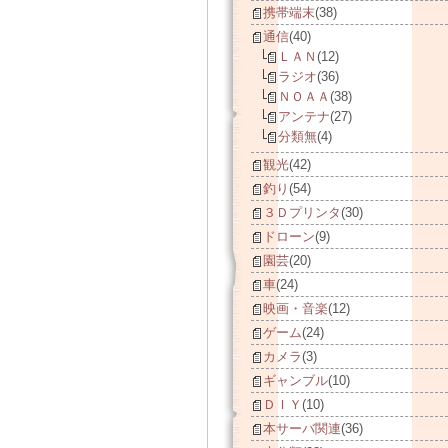
携帯端末
(38)
通信
(40)
ＬＡＮ
(12)
ラジオ
(36)
ＮＯＡＡ
(38)
アンテナ
(27)
分類無
(4)
観光
(42)
釣り
(54)
３Ｄプリンタ
(30)
ドローン
(9)
園芸
(20)
車
(24)
映画・音楽
(12)
ゲーム
(24)
カメラ
(3)
ギャンブル
(10)
ＤＩＹ
(10)
本サーバ関連
(36)