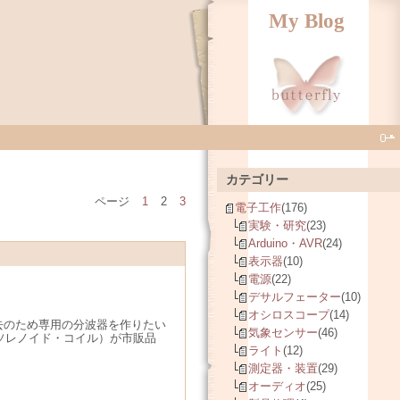
My Blog
カテゴリー
ページ
1
2
3
電子工作
(176)
実験・研究
(23)
Arduino・AVR
(24)
表示器
(10)
電源
(22)
デサルフェーター
(10)
オシロスコープ
(14)
ズ除去のため専用の分波器を作りたい
気象センサー
(46)
（ソレノイド・コイル）が市販品
ライト
(12)
測定器・装置
(29)
オーディオ
(25)