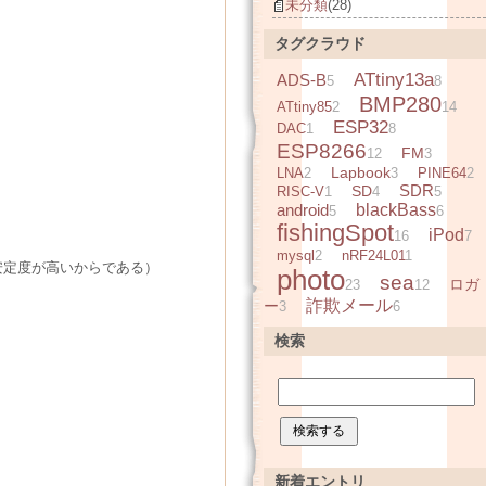
未分類
(28)
タグクラウド
ATtiny13a
ADS-B
5
8
BMP280
ATtiny85
2
14
ESP32
DAC
1
8
ESP8266
FM
12
3
Lapbook
LNA
2
3
PINE64
2
SDR
SD
RISC-V
1
4
5
android
blackBass
5
6
fishingSpot
iPod
16
7
mysql
2
nRF24L01
1
安定度が高いからである）
photo
sea
ロガ
23
12
詐欺メール
ー
3
6
検索
新着エントリ