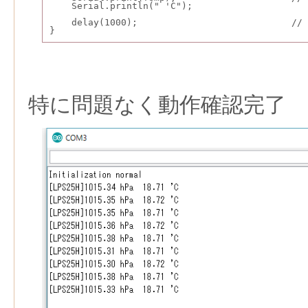
    Serial.println(" 'C");
    delay(1000);                           
}
特に問題なく動作確認完了