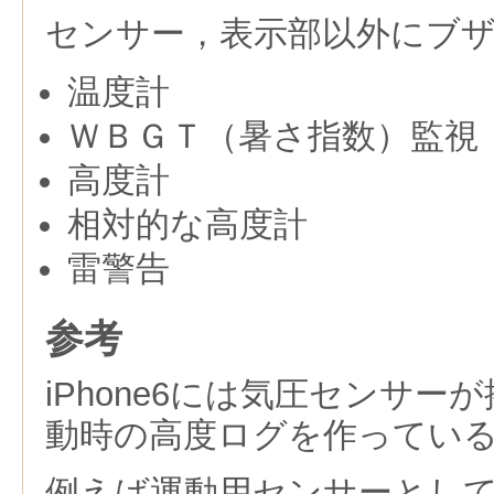
センサー，表示部以外にブ
温度計
ＷＢＧＴ（暑さ指数）監視
高度計
相対的な高度計
雷警告
参考
iPhone6には気圧センサー
動時の高度ログを作ってい
例えば運動用センサーとし