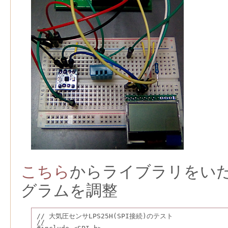
こちら
からライブラリをい
グラムを調整
// 大気圧センサLPS25H(SPI接続)のテスト
//