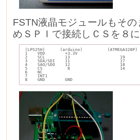
FSTN液晶モジュールもそ
めＳＰＩで接続しＣＳを８
 (LPS25H)      (arduino)          (ATMEGA328P)
 1    VDD        +3.3V
 2    SCL        13                    19     
 3    SDA/SDI    11                    17     
 4    SAO/SDO    12                    18     
 5    CS          8                    14     
 6    NC
 7    INT1
 8    GND        GND