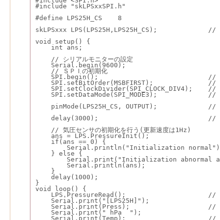
#include <SPI.h>
#include "skLPSxxSPI.h"
#define LPS25H_CS    8
skLPSxxx LPS(LPS25H,LPS25H_CS);            
void setup() {
    int ans;
    // シリアルモニターの設定
    Serial.begin(9600);
    // ＳＰＩの初期化
    SPI.begin();                          
    SPI.setBitOrder(MSBFIRST);             
    SPI.setClockDivider(SPI_CLOCK_DIV4); 
    SPI.setDataMode(SPI_MODE3);           
    pinMode(LPS25H_CS, OUTPUT);            
    delay(3000);                            
    // 気圧センサの初期化を行う(更新速度は1Hz)
    ans = LPS.PressureInit();
    if(ans == 0) {
        Serial.println("Initialization normal")
    } else {
        Serial.print("Initialization abnormal a
        Serial.println(ans);
    }
    delay(1000);
}
void loop() {
    LPS.PressureRead();                   
    Serial.print("[LPS25H]");
    Serial.print(Press);                  
    Serial.print(" hPa  ");
    Serial.print(Temp);                    