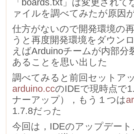
「boards.txt」は変更さ
ァイルを調べてみたが原因
仕方がないので開発環境の
うと再度開発環境をダウン
えばArduinoチームが内部
あることを思い出した
調べてみると前回セットア
arduino.cc
のIDEで現時点で1
ナーアップ），もう１つは
a
1.7.8だった
今回は，IDEのアップデー