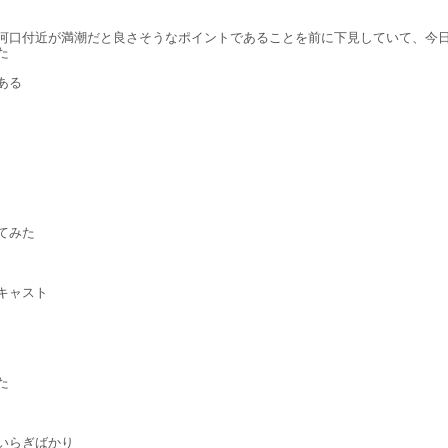
河口付近が満潮だと良さそうなポイントであることを前に下見していて、今
た
ある
てみた
キャスト
た
いらぎばかり