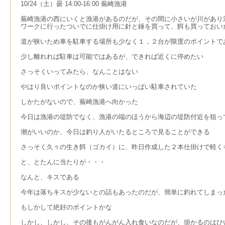
10/24（土）曇 14:00-16:00 蕪崎漁港
蕪崎漁港の西にいくと漁港があるのだが、その間に小さいが川があり
ワークに行ったついでに仕掛け用に針と錘を買って、餌も買っておい
道が狭いため車を駐車する場所も少なく１，２台が限度のポイントで
少し離れれば駐車は可能ではあるが、できれば近くに停めたい
さっそくいってみたら、なんことはない
やはり良いポイントなのか狭い道にいっぱい駐車されていた
しかたがないので、蕪崎漁港へ向かった
今日は漁港の堤防でなく、漁港の端のほうから海辺の堤防付近を狙っ
潮がいいのか、今日は釣り人がいたるところで見ることができる
さっそく久々の生き餌（ゴカイ）に、昨日作成した２本仕掛けで軽く
と、とたんに当たりが・・・
なんと、キスである
今年は落ちキスが少ないとの話もあったのだが、簡単に釣れてしまっ
もしかして絶好のポイントかな
しかし、しかし、その後もがんがん入れ食いなのだが、掛かるのはひ