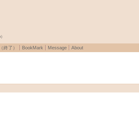
p）
A（終了）
BookMark
Message
About