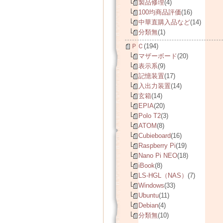
製品修理
(4)
100均商品評価
(16)
中華直購入品など
(14)
分類無
(1)
ＰＣ
(194)
マザーボード
(20)
表示系
(9)
記憶装置
(17)
入出力装置
(14)
玄箱
(14)
EPIA
(20)
Polo T2
(3)
ATOM
(8)
Cubieboard
(16)
Raspberry Pi
(19)
Nano Pi NEO
(18)
iBook
(8)
LS-HGL（NAS）
(7)
Windows
(33)
Ubuntu
(11)
Debian
(4)
分類無
(10)