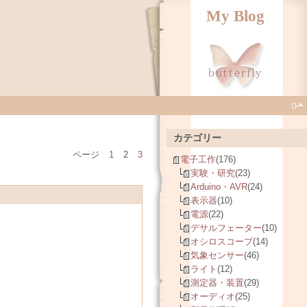
My Blog
カテゴリー
ページ
1
2
3
電子工作
(176)
実験・研究
(23)
Arduino・AVR
(24)
表示器
(10)
電源
(22)
デサルフェーター
(10)
オシロスコープ
(14)
気象センサー
(46)
ライト
(12)
測定器・装置
(29)
オーディオ
(25)