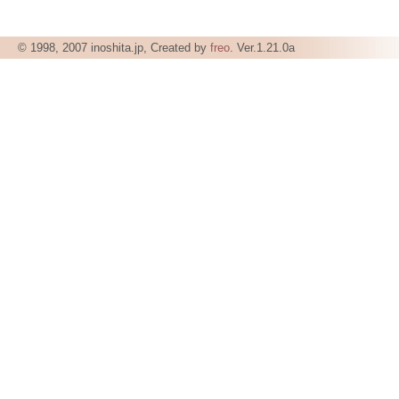
© 1998, 2007 inoshita.jp, Created by
freo
. Ver.1.21.0a