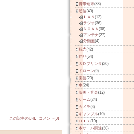
携帯端末
(38)
通信
(40)
ＬＡＮ
(12)
ラジオ
(36)
ＮＯＡＡ
(38)
アンテナ
(27)
分類無
(4)
観光
(42)
釣り
(54)
３Ｄプリンタ
(30)
ドローン
(9)
園芸
(20)
車
(24)
映画・音楽
(12)
ゲーム
(24)
カメラ
(3)
ギャンブル
(10)
この記事のURL
コメント(0)
ＤＩＹ
(10)
本サーバ関連
(36)