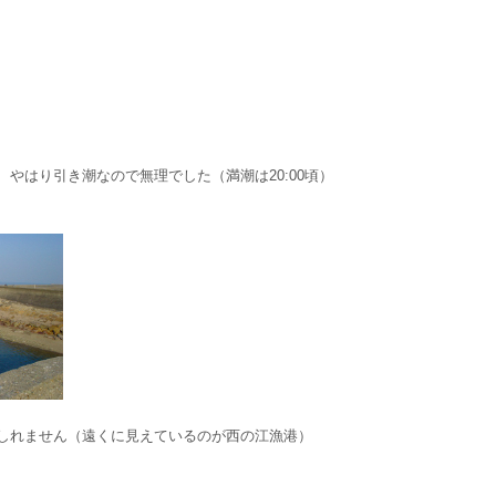
やはり引き潮なので無理でした（満潮は20:00頃）
しれません（遠くに見えているのが西の江漁港）