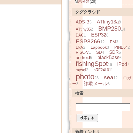
未分類
(28)
タグクラウド
ATtiny13a
ADS-B
5
8
BMP280
ATtiny85
2
14
ESP32
DAC
1
8
ESP8266
FM
12
3
Lapbook
LNA
2
3
PINE64
2
SDR
SD
RISC-V
1
4
5
android
blackBass
5
6
fishingSpot
iPod
16
7
mysql
2
nRF24L01
1
photo
sea
ロガ
23
12
詐欺メール
ー
3
6
検索
新着エントリ