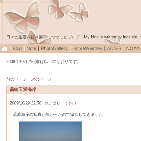
日々の生活を好き勝手につづったブログ（My blog is written by inoshita.j
Blog
Note
PhotoGallery
HomeWeather
ADS-B
NOA
2009年10月の記事は以下のとおりです。
前のページ
次のページ
蕪崎天満海岸
2009/10/29 22:50
カテゴリー：
釣り
蕪崎海岸の写真が無かったので撮影してきました