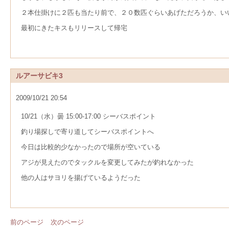
２本仕掛けに２匹も当たり前で、２０数匹ぐらいあげただろうか、い
最初にきたキスもリリースして帰宅
ルアーサビキ3
2009/10/21 20:54
10/21（水）曇 15:00-17:00 シーバスポイント
釣り場探しで寄り道してシーバスポイントへ
今日は比較的少なかったので場所が空いている
アジが見えたのでタックルを変更してみたが釣れなかった
他の人はサヨリを揚げているようだった
前のページ
次のページ