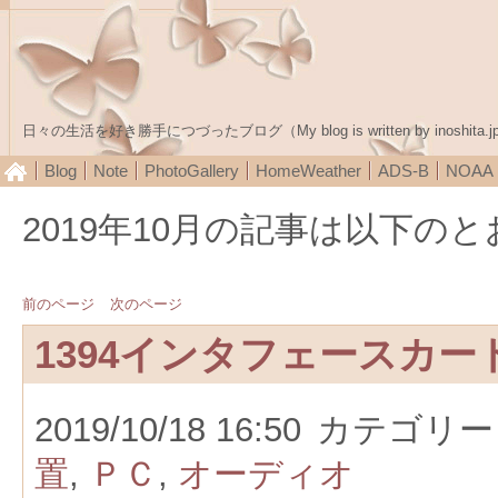
日々の生活を好き勝手につづったブログ（My blog is written by inoshita.j
Blog
Note
PhotoGallery
HomeWeather
ADS-B
NOA
2019年10月の記事は以下の
前のページ
次のページ
1394インタフェースカー
2019/10/18 16:50
カテゴリー
置
,
ＰＣ
,
オーディオ