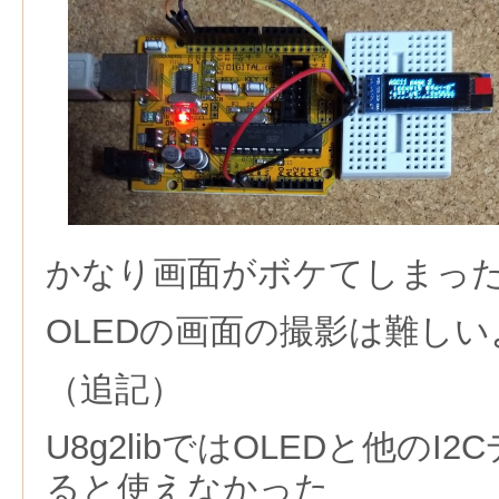
かなり画面がボケてしまっ
OLEDの画面の撮影は難し
（追記）
U8g2libではOLEDと他の
ると使えなかった