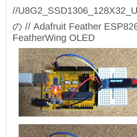
//U8G2_SSD1306_128X32_
の // Adafruit Feather ESP82
FeatherWing OLED