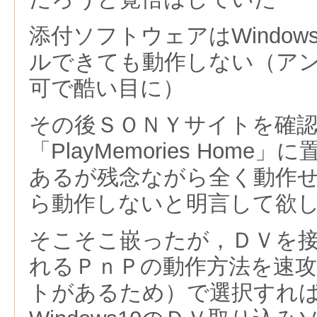
添付ソフトウェアはWindow
ルできても動作しない（ア
可で酷い目に）
その後ＳＯＮＹサイトを確
「PlayMemories Hom
あるが残念ながら全く動作
ら動作しないと明言して欲
そこそこ嵌ったが，ＤＶを
れるＰｎＰの動作方法を速
トがあるため）で選択すれ