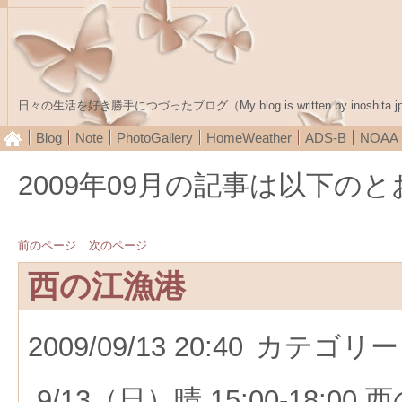
日々の生活を好き勝手につづったブログ（My blog is written by inoshita.j
Blog
Note
PhotoGallery
HomeWeather
ADS-B
NOA
2009年09月の記事は以下の
前のページ
次のページ
西の江漁港
2009/09/13 20:40
カテゴリー
9/13（日）晴 15:00-18:00