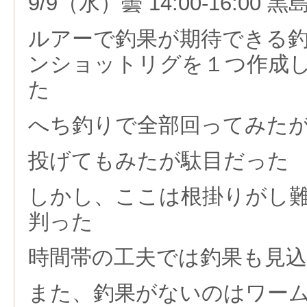
9/9（水）曇 14:00-16:00 
ルアーで釣果が期待できる
ンショットリグを１つ作成
た
へち釣りで全部回ってみた
投げてもみたが駄目だった
しかし、ここは根掛りがし
判った
時間帯の工夫では釣果も見
また、釣果がないのはワー