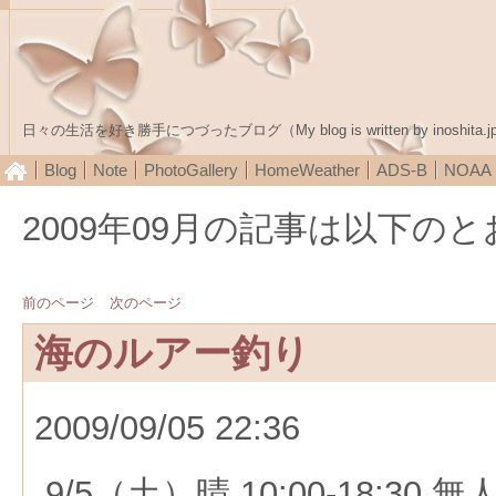
日々の生活を好き勝手につづったブログ（My blog is written by inoshita.j
Blog
Note
PhotoGallery
HomeWeather
ADS-B
NOA
2009年09月の記事は以下の
前のページ
次のページ
海のルアー釣り
2009/09/05 22:36
9/5（土）晴 10:00-18:30