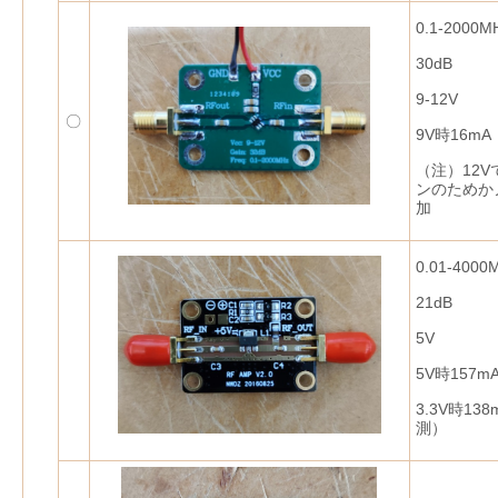
0.1-2000M
30dB
9-12V
〇
9V時16m
（注）12
ンのためか
加
0.01-4000
21dB
5V
5V時157
3.3V時13
測）