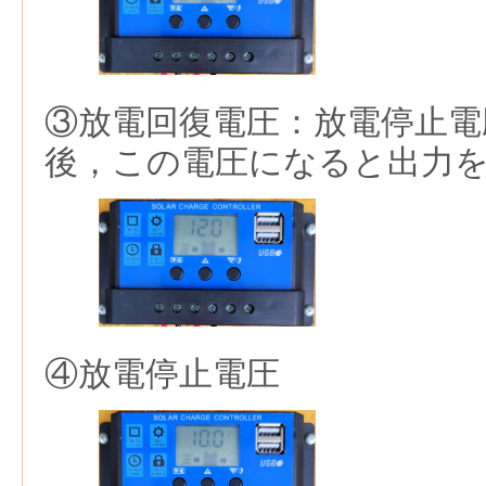
③放電回復電圧：放電停止電
後，この電圧になると出力
④放電停止電圧