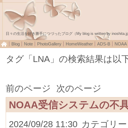
日々の生活を好き勝手につづったブログ（My blog is written by inoshita.j
Blog
Note
PhotoGallery
HomeWeather
ADS-B
NOA
タグ「LNA」の検索結果は以
前のページ
次のページ
NOAA受信システムの不
2024/09/28 11:30
カテゴリー