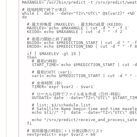
MAXANGLE=`/usr/bin/predict -t /srv/predict/weat
# 現地時間で終了が本日
while [ `date --date="TZ=\"UTC\" @${var2}" +%D`
do
  # 最大仰角度（MAXELEV），最大時の経度（KEIDO）
  MAXELEV=`echo $MAXANGLE | cut -d " " -f 1`
  KEIDO=`echo $MAXANGLE | cut -d " " -f 2`
  # 衛星の開始と終了緯度
  BGIDO=`echo $PREDICTION_START | cut -d " " -f
  ENIDO=`echo $PREDICTION_END | cut -d " " -f 8
  if [ $MAXELEV -gt 19 ]
  then
    # 最初の時刻
    START_TIME=`echo $PREDICTION_START | cut -d
    # 最初のUTC（var1）
    var1=`echo $PREDICTION_START | cut -d " " -
    # 全体時間（秒）
    TIMER=`expr $var2 - $var1`
    # ローカル日時でファイル名を作成（日付-時刻）
    OUTDATE=`date --date="TZ=\"UTC\" $START_TIM
    # list: $3/schedule.list
    # Satellite-Name begin-time end-time maxele
    echo ${1//" "} `date --date="TZ=\"UTC\" @${
    echo "/srv/predict/receive_and_process_sate
  fi
  # 前回最後の時刻に＋１分後以降のリスト
  nextpredict=`expr $var2 + 60`