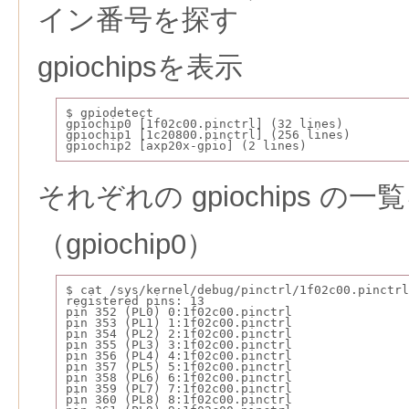
イン番号を探す
gpiochipsを表示
$ gpiodetect
gpiochip0 [1f02c00.pinctrl] (32 lines)
gpiochip1 [1c20800.pinctrl] (256 lines)
gpiochip2 [axp20x-gpio] (2 lines)
それぞれの gpiochips の一
（gpiochip0）
$ cat /sys/kernel/debug/pinctrl/1f02c00.pinctrl
registered pins: 13
pin 352 (PL0) 0:1f02c00.pinctrl 
pin 353 (PL1) 1:1f02c00.pinctrl 
pin 354 (PL2) 2:1f02c00.pinctrl 
pin 355 (PL3) 3:1f02c00.pinctrl 
pin 356 (PL4) 4:1f02c00.pinctrl 
pin 357 (PL5) 5:1f02c00.pinctrl 
pin 358 (PL6) 6:1f02c00.pinctrl 
pin 359 (PL7) 7:1f02c00.pinctrl 
pin 360 (PL8) 8:1f02c00.pinctrl 