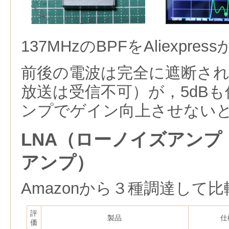
137MHzのBPFをAliexpre
前後の電波は完全に遮断され
放送は受信不可）が，5dBも
ンプでゲイン向上させない
LNA（ローノイズアンプ
アンプ）
Amazonから３種調達して比
評
製品
仕
価