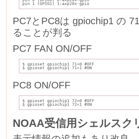
pin 1 (GPIO1) 1:axp20x-gpio 
PC7とPC8は gpiochip1 
ることが判る
PC7 FAN ON/OFF
$ gpioset gpiochip1 71=0 #OFF
$ gpioset gpiochip1 71=1 #ON
PC8 ON/OFF
$ gpioset gpiochip1 72=0 #OFF
$ gpioset gpiochip1 72=1 #ON
NOAA受信用シェルスク
表示情報の追加もあり改良