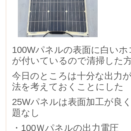
100Wパネルの表面に白い
が付いているので清掃した
今日のところは十分な出力
法を考えておくことにした
25Wパネルは表面加工が良
題なし
・100Ｗパネルの出力電圧