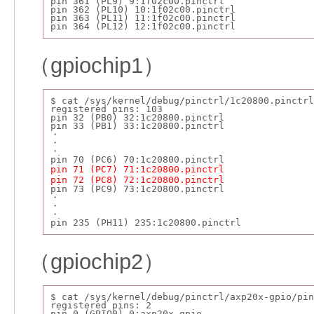
pin 361 (PL9) 9:1f02c00.pinctrl 
pin 362 (PL10) 10:1f02c00.pinctrl 
pin 363 (PL11) 11:1f02c00.pinctrl 
pin 364 (PL12) 12:1f02c00.pinctrl 
（gpiochip1）
$ cat /sys/kernel/debug/pinctrl/1c20800.pinctrl
registered pins: 103
pin 32 (PB0) 32:1c20800.pinctrl 
pin 33 (PB1) 33:1c20800.pinctrl 
・
・
・
pin 70 (PC6) 70:1c20800.pinctrl 
pin 71 (PC7) 71:1c20800.pinctrl 
pin 72 (PC8) 72:1c20800.pinctrl
pin 73 (PC9) 73:1c20800.pinctrl 
・
・
・
pin 235 (PH11) 235:1c20800.pinctrl 
（gpiochip2）
$ cat /sys/kernel/debug/pinctrl/axp20x-gpio/pin
registered pins: 2
pin 0 (GPIO0) 0:axp20x-gpio 