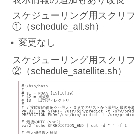
スケジューリング用スクリ
①（schedule_all.sh）
変更なし
スケジューリング用スクリ
②（schedule_satellite.sh）
#!/bin/bash
#
# $1 = NOAA [15|18|19]
# $2 = 周波数
# $3 = 出力ディレクトリ
#
# 近接時刻の仰角０～最大～０までのリストから最初と最後を
PREDICTION_START=`/usr/bin/predict -t /srv/pred
PREDICTION_END=`/usr/bin/predict -t /srv/predic
# 最後のUTC（var2）
var2=`echo $PREDICTION_END | cut -d " " -f 1`
# 最大仰角度と経度