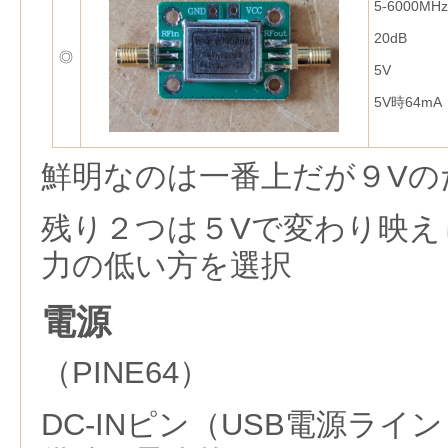
5-6000MHz
20dB
◎
5V
5V時64m
鮮明なのは一番上だが９Vの
残り２つは５Vで変わり映え
力の低い方を選択
電源
（PINE64）
DC-INピン（USB電源ライ