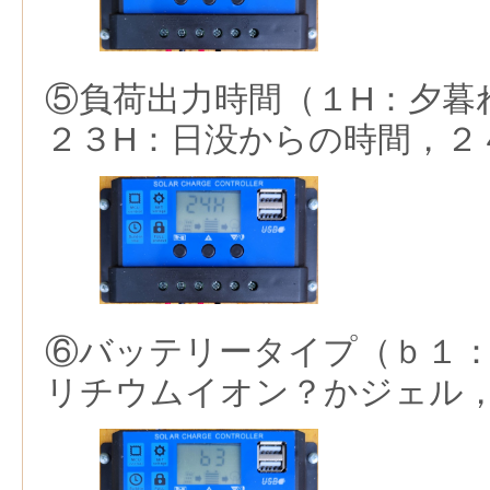
⑤負荷出力時間（１H：夕暮
２３H：日没からの時間，２
⑥バッテリータイプ（ｂ１
リチウムイオン？かジェル，ｂ３