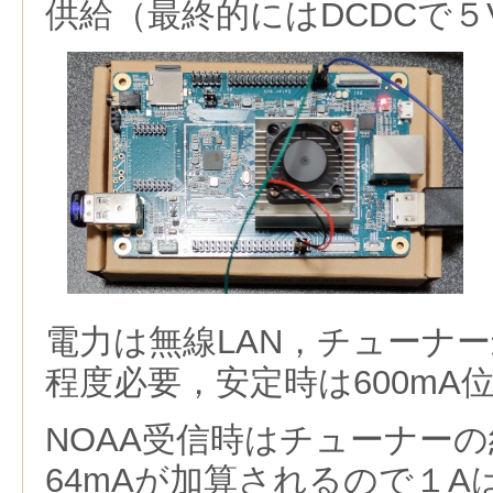
供給（最終的にはDCDCで５
電力は無線LAN，チューナー
程度必要，安定時は600mA
NOAA受信時はチューナーの約
64mAが加算されるので１A