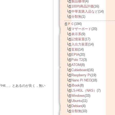
製品修理
(4)
100均商品評価
(16)
中華直購入品など
(14)
分類無
(1)
ＰＣ
(194)
マザーボード
(20)
表示系
(9)
記憶装置
(17)
入出力装置
(14)
玄箱
(14)
EPIA
(20)
Polo T2
(3)
ATOM
(8)
Cubieboard
(16)
Raspberry Pi
(19)
Nano Pi NEO
(18)
iBook
(8)
FH4…」とあるのが良く，無い
LS-HGL（NAS）
(7)
Windows
(33)
Ubuntu
(11)
Debian
(4)
分類無
(10)