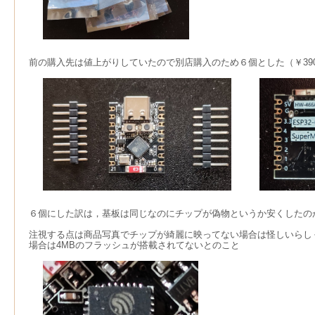
前の購入先は値上がりしていたので別店購入のため６個とした（￥390/
６個にした訳は，基板は同じなのにチップが偽物というか安くしたの
注視する点は商品写真でチップが綺麗に映ってない場合は怪しいらしく，
場合は4MBのフラッシュが搭載されてないとのこと