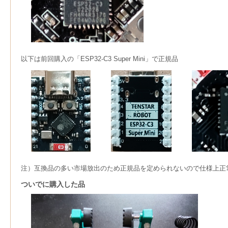
以下は前回購入の「ESP32-C3 Super Mini」で正規品
注）互換品の多い市場放出のため正規品を定められないので仕様上正
ついでに購入した品