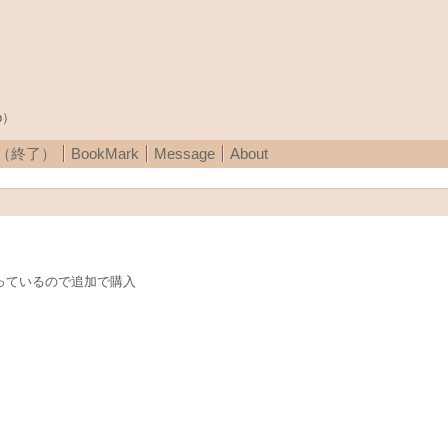
p）
A（終了）
BookMark
Message
About
子揃っているので追加で購入