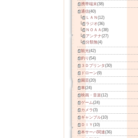
携帯端末
(38)
通信
(40)
ＬＡＮ
(12)
ラジオ
(36)
ＮＯＡＡ
(38)
アンテナ
(27)
分類無
(4)
観光
(42)
釣り
(54)
３Ｄプリンタ
(30)
ドローン
(9)
園芸
(20)
車
(24)
映画・音楽
(12)
ゲーム
(24)
カメラ
(3)
ギャンブル
(10)
ＤＩＹ
(10)
本サーバ関連
(36)