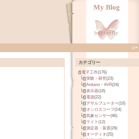
My Blog
カテゴリー
電子工作
(176)
実験・研究
(23)
Arduino・AVR
(24)
表示器
(10)
電源
(22)
デサルフェーター
(10)
オシロスコープ
(14)
気象センサー
(46)
ライト
(12)
測定器・装置
(29)
オーディオ
(25)