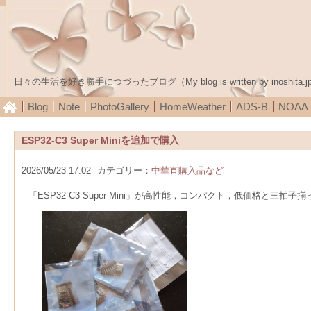
日々の生活を好き勝手につづったブログ（My blog is written by inoshita.j
Blog
Note
PhotoGallery
HomeWeather
ADS-B
NOA
ESP32-C3 Super Miniを追加で購入
2026/05/23 17:02
カテゴリー：
中華直購入品など
「ESP32-C3 Super Mini」が高性能，コンパクト，低価格と三拍