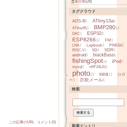
未分類
(28)
タグクラウド
ATtiny13a
ADS-B
5
8
BMP280
ATtiny85
2
14
ESP32
DAC
1
8
ESP8266
FM
12
3
Lapbook
LNA
2
3
PINE64
2
SDR
SD
RISC-V
1
4
5
android
blackBass
5
6
fishingSpot
iPod
16
7
mysql
2
nRF24L01
1
photo
sea
ロガ
23
12
詐欺メール
ー
3
6
検索
この記事のURL
コメント(0)
新着エントリ