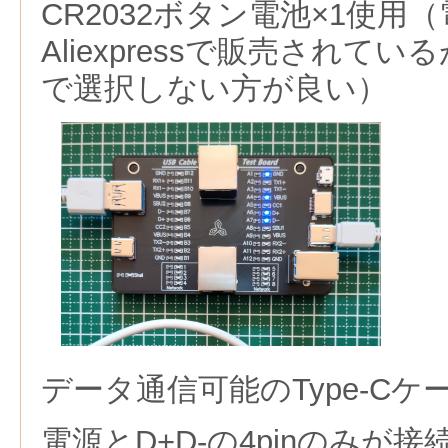
CR2032ボタン電池×1使用
Aliexpressで販売されて
で選択しない方が良い）
データ通信可能のType-C
電源とD+D-の4pinのみが