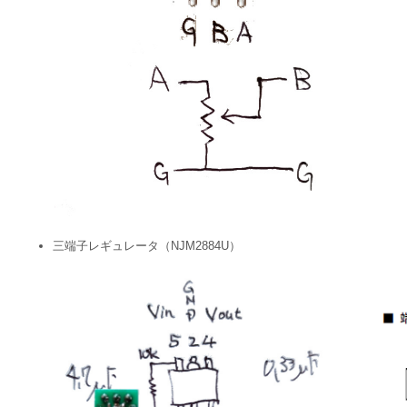
三端子レギュレータ（NJM2884U）