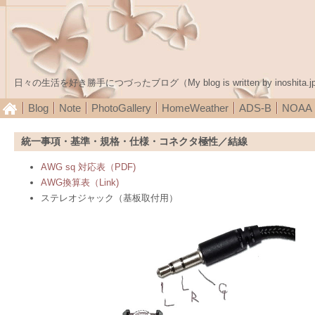
日々の生活を好き勝手につづったブログ（My blog is written by inoshita.j
Blog
Note
PhotoGallery
HomeWeather
ADS-B
NOA
統一事項・基準・規格・仕様・コネクタ極性／結線
AWG sq 対応表（PDF)
AWG換算表（Link)
ステレオジャック（基板取付用）