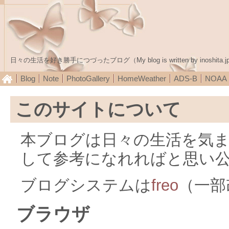
日々の生活を好き勝手につづったブログ（My blog is written by inoshita.j
Blog
Note
PhotoGallery
HomeWeather
ADS-B
NOA
このサイトについて
本ブログは日々の生活を気
して参考になれればと思い
ブログシステムは
freo
（一部
ブラウザ