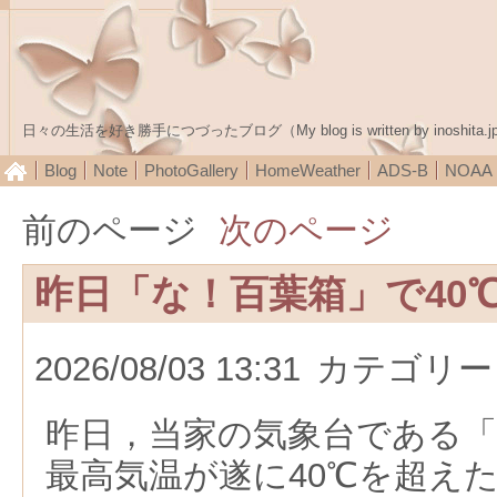
日々の生活を好き勝手につづったブログ（My blog is written by inoshita.j
Blog
Note
PhotoGallery
HomeWeather
ADS-B
NOA
前のページ
次のページ
昨日「な！百葉箱」で40
2026/08/03 13:31
カテゴリー
昨日，当家の気象台である「
最高気温が遂に40℃を超え