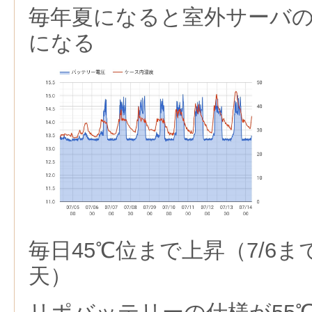
毎年夏になると室外サーバ
になる
毎日45℃位まで上昇（7/6
天）