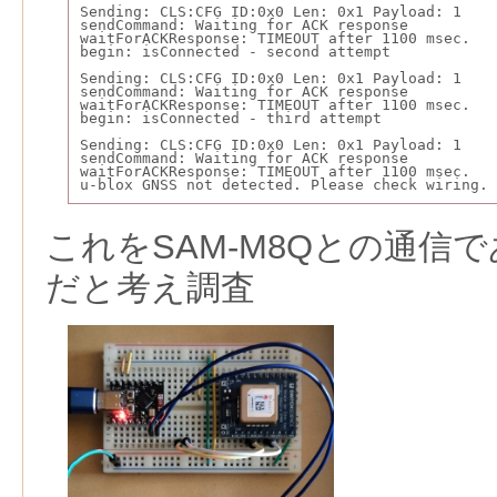
Sending: CLS:CFG ID:0x0 Len: 0x1 Payload: 1
sendCommand: Waiting for ACK response
waitForACKResponse: TIMEOUT after 1100 msec.
begin: isConnected - second attempt
Sending: CLS:CFG ID:0x0 Len: 0x1 Payload: 1
sendCommand: Waiting for ACK response
waitForACKResponse: TIMEOUT after 1100 msec.
begin: isConnected - third attempt
Sending: CLS:CFG ID:0x0 Len: 0x1 Payload: 1
sendCommand: Waiting for ACK response
waitForACKResponse: TIMEOUT after 1100 msec.
u-blox GNSS not detected. Please check wiring. 
これをSAM-M8Qとの通信であ
だと考え調査