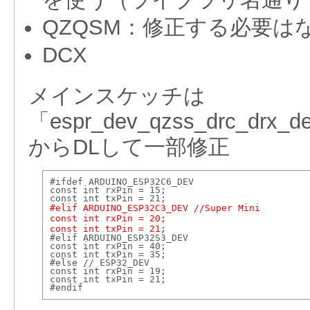
QZQSM：修正する必要は
DCX
メインスケッチは
「espr_dev_qzss_drc_drx_d
からDLして一部修正
#ifdef ARDUINO_ESP32C6_DEV
const int rxPin = 15;
const int txPin = 21;
#elif ARDUINO_ESP32C3_DEV //Super Mini
const int rxPin = 20;
const int txPin = 21;
#elif ARDUINO_ESP32S3_DEV
const int rxPin = 40;
const int txPin = 35;
#else // ESP32_DEV
const int rxPin = 19;
const int txPin = 21;
#endif