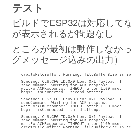
テスト
ビルドでESP32は対応し
が表示されるが問題なし
ところが最初は動作しなか
グメッセージ込みの出力）
createFileBuffer: Warning. fileBufferSize is ze
Sending: CLS:CFG ID:0x0 Len: 0x1 Payload: 1
sendCommand: Waiting for ACK response
waitForACKResponse: TIMEOUT after 1100 msec.
begin: isConnected - second attempt
Sending: CLS:CFG ID:0x0 Len: 0x1 Payload: 1
sendCommand: Waiting for ACK response
waitForACKResponse: TIMEOUT after 1100 msec.
begin: isConnected - third attempt
Sending: CLS:CFG ID:0x0 Len: 0x1 Payload: 1
sendCommand: Waiting for ACK response
waitForACKResponse: TIMEOUT after 1100 msec.
createFileBuffer: Warning. fileBufferSize is ze