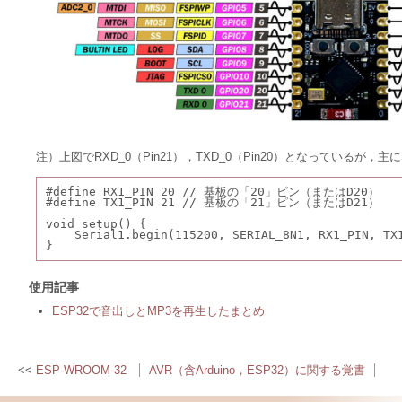
注）上図でRXD_0（Pin21），TXD_0（Pin20）となっているが，主に
#define RX1_PIN 20 // 基板の「20」ピン（またはD20）
#define TX1_PIN 21 // 基板の「21」ピン（またはD21）
void setup() {
    Serial1.begin(115200, SERIAL_8N1, RX1_PIN, TX
}
使用記事
ESP32で音出しとMP3を再生したまとめ
ESP-WROOM-32
AVR（含Arduino，ESP32）に関する覚書