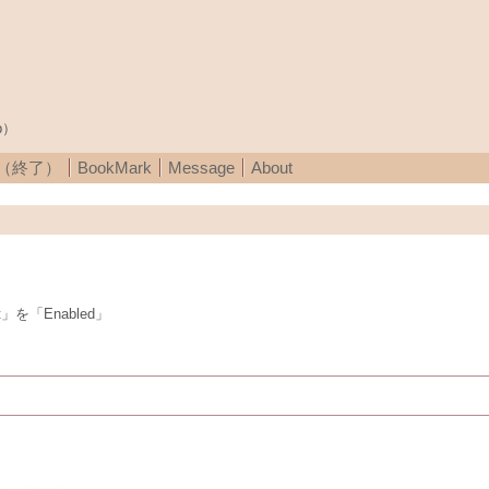
p）
A（終了）
BookMark
Message
About
」を「Enabled」