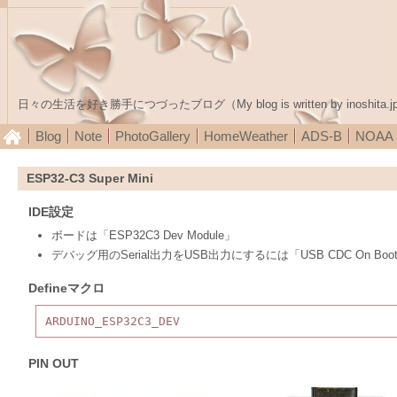
日々の生活を好き勝手につづったブログ（My blog is written by inoshita.j
Blog
Note
PhotoGallery
HomeWeather
ADS-B
NOA
ESP32-C3 Super Mini
IDE設定
ボードは「ESP32C3 Dev Module」
デバッグ用のSerial出力をUSB出力にするには「USB CDC On Boot
Defineマクロ
ARDUINO_ESP32C3_DEV
PIN OUT