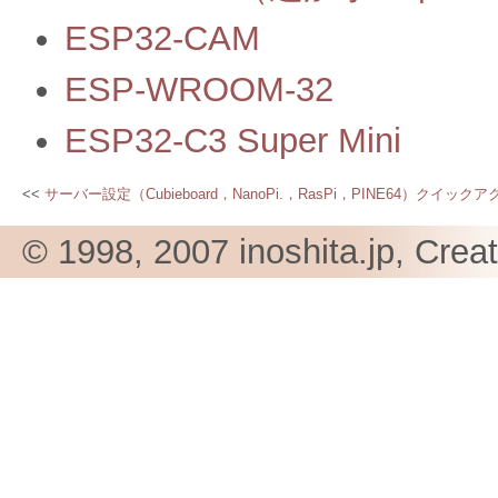
ESP32-CAM
ESP-WROOM-32
ESP32-C3 Super Mini
サーバー設定（Cubieboard，NanoPi.，RasPi，PINE64）クイック
© 1998, 2007 inoshita.jp, Crea