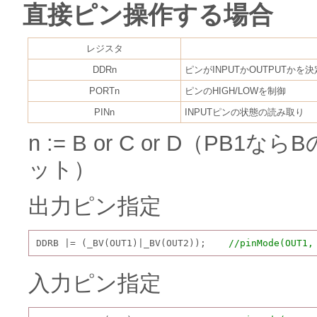
直接ピン操作する場合
レジスタ
DDRn
ピンがINPUTかOUTPUTかを決
PORTn
ピンのHIGH/LOWを制御
PINn
INPUTピンの状態の読み取り
n := B or C or D（P
ット）
出力ピン指定
DDRB |= (_BV(OUT1)|_BV(OUT2));    
//pinMode(OUT1,
入力ピン指定