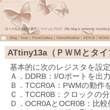
日々の生活を好き勝手につづったブログ（My blog is written by inoshita.j
Blog
Note
PhotoGallery
HomeWeather
ADS-B
NOA
ATtiny13a（ＰＷＭとタ
基本的に次のレジスタを設
Ａ．DDRB：I/Oポートを出
Ｂ．TCCR0A：PWMの動作
Ｃ．TCCR0B：クロックの
Ｄ．OCR0AとOCR0B：