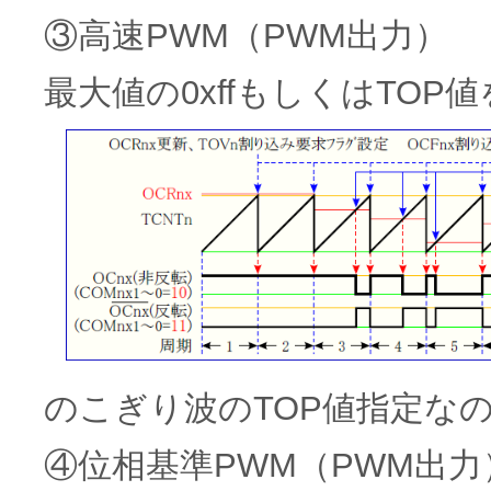
③高速PWM（PWM出力）
最大値の0xffもしくはTOP
のこぎり波のTOP値指定な
④位相基準PWM（PWM出力