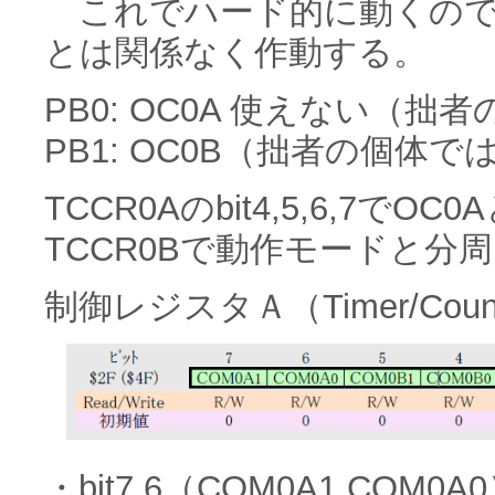
これでハード的に動くので
とは関係なく作動する。
PB0: OC0A 使えない（
PB1: OC0B（拙者の個体
TCCR0Aのbit4,5,6,7でOC
TCCR0Bで動作モードと分
制御レジスタＡ（Timer/Counter 
・bit7,6（COM0A1,COM