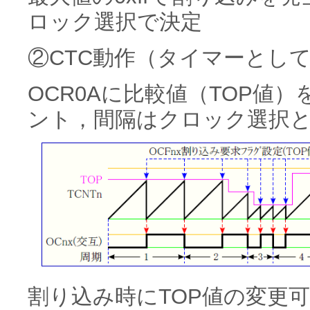
ロック選択で決定
②CTC動作（タイマーとし
OCR0Aに比較値（TOP値
ント，間隔はクロック選択
割り込み時にTOP値の変更