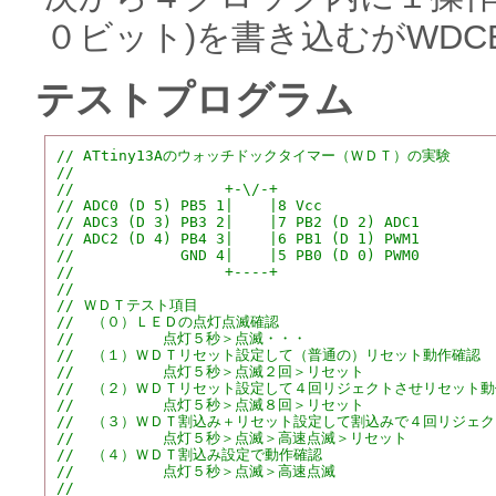
０ビット)を書き込むがWD
テストプログラム
// ATtiny13Aのウォッチドックタイマー（ＷＤＴ）の実験
//
//                 +-\/-+
// ADC0 (D 5) PB5 1|    |8 Vcc
// ADC3 (D 3) PB3 2|    |7 PB2 (D 2) ADC1
// ADC2 (D 4) PB4 3|    |6 PB1 (D 1) PWM1
//            GND 4|    |5 PB0 (D 0) PWM0
//                 +----+
//
// ＷＤＴテスト項目
//  （０）ＬＥＤの点灯点滅確認
//          点灯５秒＞点滅・・・
//  （１）ＷＤＴリセット設定して（普通の）リセット動作確認
//          点灯５秒＞点滅２回＞リセット
//  （２）ＷＤＴリセット設定して４回リジェクトさせリセット
//          点灯５秒＞点滅８回＞リセット
//  （３）ＷＤＴ割込み＋リセット設定して割込みで４回リジェ
//          点灯５秒＞点滅＞高速点滅＞リセット
//  （４）ＷＤＴ割込み設定で動作確認
//          点灯５秒＞点滅＞高速点滅
//