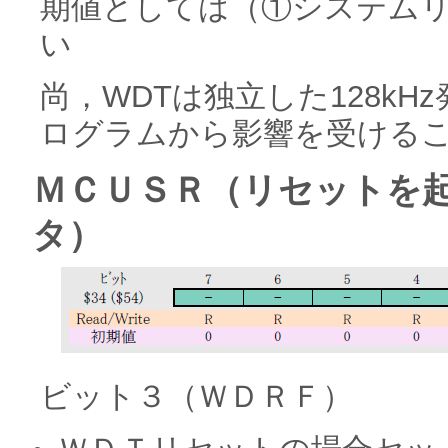
期値としては（①システム
い
尚，WDTは独立した128k
ログラムから影響を受ける
ＭＣＵＳＲ（リセットを
タ）
ビット３（ＷＤＲＦ）