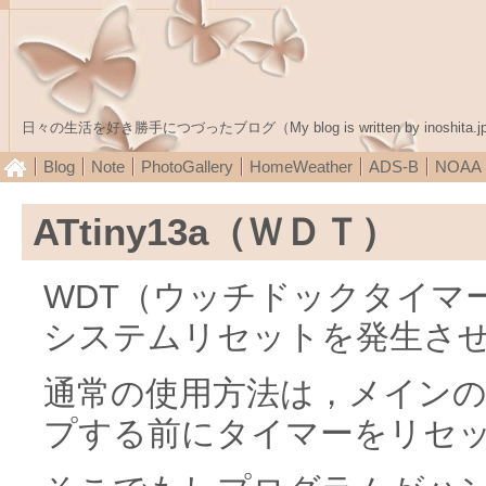
日々の生活を好き勝手につづったブログ（My blog is written by inoshita.j
Blog
Note
PhotoGallery
HomeWeather
ADS-B
NOA
ATtiny13a（ＷＤＴ）
WDT（ウッチドックタイマ
システムリセットを発生さ
通常の使用方法は，メインの
プする前にタイマーをリセ