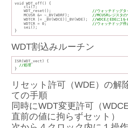
void WDT_off() {
    cli();
    WDT_reset();                  
//ウォッチドッグタ
    MCUSR &= ~_BV(WDRF);          
//MCUSRレジス
    WDTCR |= _BV(WDCE)|_BV(WDE);  
//WDCEとEDEに1
    WDTCR = 0;                    
//ウォッチドッグ停
    sei();
}
WDT割込みルーチン
ISR(WDT_vect) {
//処理
}
リセット許可（WDE）の解
ての手順
同時にWDT変更許可（WDC
直前の値に拘らずセット）
次から４クロック内に１操作