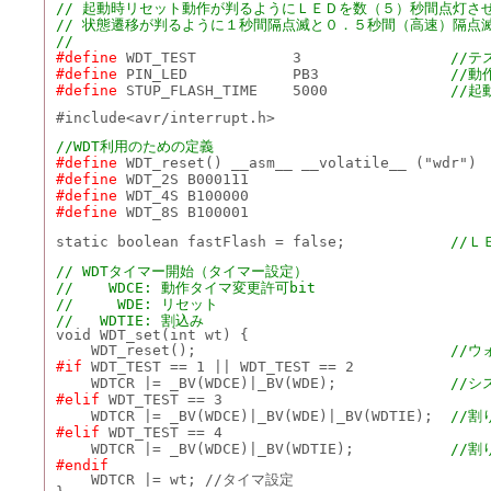
// 起動時リセット動作が判るようにＬＥＤを数（５）秒間点灯さ
// 状態遷移が判るように１秒間隔点滅と０．５秒間（高速）隔点
//
#define
 WDT_TEST           3                 
//テ
#define
 PIN_LED            PB3               
//動
#define
 STUP_FLASH_TIME    5000              
//起
#include<avr/interrupt.h>
//WDT利用のための定義
#define
 WDT_reset() __asm__ __volatile__ ("wdr")
#define
 WDT_2S B000111
#define
 WDT_4S B100000
#define
 WDT_8S B100001
static boolean fastFlash = false;            
//Ｌ
// WDTタイマー開始（タイマー設定）
//    WDCE: 動作タイマ変更許可bit
//     WDE: リセット
//   WDTIE: 割込み
void WDT_set(int wt) {
    WDT_reset();                             
//
#if
 WDT_TEST == 1 || WDT_TEST == 2
    WDTCR |= _BV(WDCE)|_BV(WDE);             
//シ
#elif
 WDT_TEST == 3
    WDTCR |= _BV(WDCE)|_BV(WDE)|_BV(WDTIE);  
//
#elif
 WDT_TEST == 4
    WDTCR |= _BV(WDCE)|_BV(WDTIE);           
//割
#endif
    WDTCR |= wt; //タイマ設定