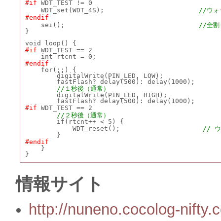
#if
 WDT_TEST != 0
    WDT_set(WDT_4S);                        
//ウ
#endif
    sei();                                  
//全
}
void loop() {
#if
 WDT_TEST == 2
    int rtcnt = 0;
#endif
    for(;;) {
        digitalWrite(PIN_LED, LOW);
        fastFlash? delay(500): delay(1000);
//１秒後（通常）
        digitalWrite(PIN_LED, HIGH);
        fastFlash? delay(500): delay(1000);
#if
 WDT_TEST == 2
//２秒後（通常）
        if(rtcnt++ < 5) {
            WDT_reset();                     
// 
        }
#endif
    }
}
情報サイト
http://nuneno.cocolog-nifty.