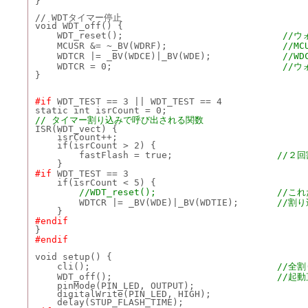
}
// WDTタイマー停止
void WDT_off() {
    WDT_reset();                             
//
    MCUSR &= ~_BV(WDRF);                     
//M
    WDTCR |= _BV(WDCE)|_BV(WDE);             
//W
    WDTCR = 0;                               
//ウ
}
#if
 WDT_TEST == 3 || WDT_TEST == 4
static int isrCount = 0;
// タイマー割り込みで呼び出される関数
ISR(WDT_vect) {
    isrCount++;
    if(isrCount > 2) {
        fastFlash = true;                   
//２
    }
#if
 WDT_TEST == 3
    if(isrCount < 5) {
//WDT_reset();
//こ
        WDTCR |= _BV(WDE)|_BV(WDTIE);       
//割
    }
#endif
}
#endif
void setup() {
    cli();                                  
//全
    WDT_off();                              
//起
    pinMode(PIN_LED, OUTPUT);
    digitalWrite(PIN_LED, HIGH);
    delay(STUP_FLASH_TIME);