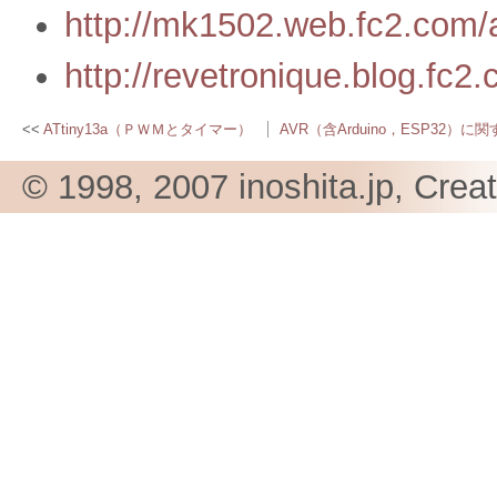
http://mk1502.web.fc2.com
http://revetronique.blog.fc2
ATtiny13a（ＰＷＭとタイマー）
AVR（含Arduino，ESP32）に
© 1998, 2007 inoshita.jp, Crea