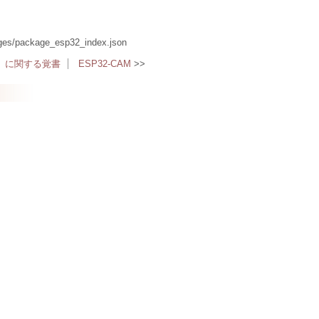
pages/package_esp32_index.json
32）に関する覚書
ESP32-CAM