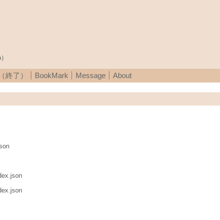
p）
A（終了）
BookMark
Message
About
json
dex.json
dex.json