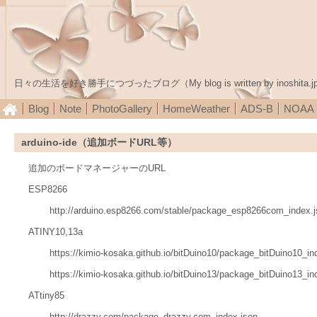
日々の生活を好き勝手につづったブログ（My blog is written by inoshita.j
Blog
Note
PhotoGallery
HomeWeather
ADS-B
NOA
arduino-ide（追加ボードURL等）
追加のボードマネージャーのURL
ESP8266
http://arduino.esp8266.com/stable/package_esp8266com_index.
ATINY10,13a
https://kimio-kosaka.github.io/bitDuino10/package_bitDuino10_in
https://kimio-kosaka.github.io/bitDuino13/package_bitDuino13_in
ATtiny85
http://drazzy.com/package_drazzy.com_index.json