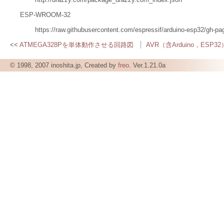
ESP-WROOM-32
https://raw.githubusercontent.com/espressif/arduino-esp32/gh-
ATMEGA328Pを単体動作させる回路図
AVR（含Arduino，ESP
© 1998, 2007 inoshita.jp, Created by
freo
. Ver.1.21.0a