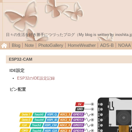
日々の生活を好き勝手につづったブログ（My blog is written by inoshita.j
Blog
Note
PhotoGallery
HomeWeather
ADS-B
NOA
ESP32-CAM
IDE設定
ESP32のIDE設定記録
ピン配置