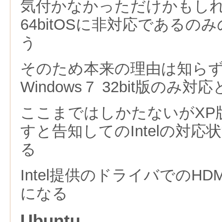
気付かなかっただけかもし
64bitOSに非対応
であるのみ
う
そのため本来の理由は知ら
Windows７ 32bit版のみ
ここまではしかたないがXP
すと告知してのIntelの対
る
Intel提供のドライバでのH
になる
Ubuntu