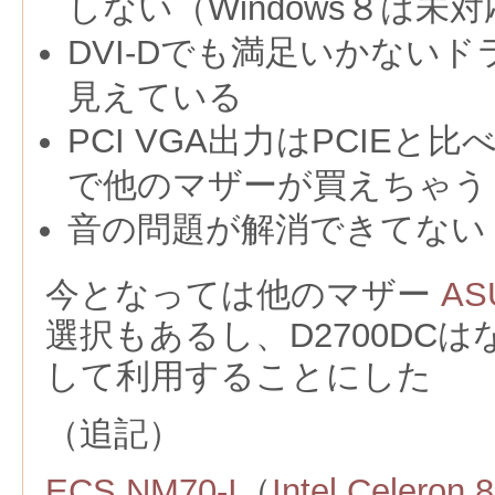
しない（Windows８は未
DVI-Dでも満足いかない
見えている
PCI VGA出力はPCIEと
で他のマザーが買えちゃう
音の問題が解消できてない
今となっては他のマザー
AS
選択もあるし、
D2700D
して利用することにした
（追記）
ECS NM70-I
（
Intel Celeron 