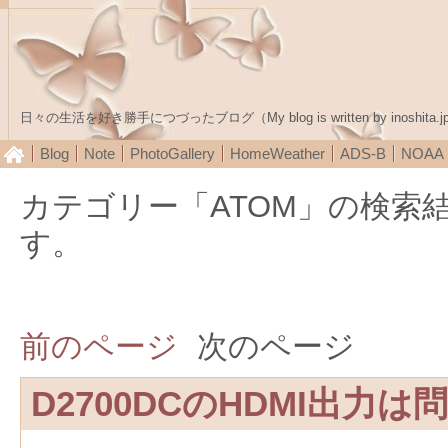
日々の生活を好き勝手につづったブログ（My blog is written by inoshita.j
Blog
Note
PhotoGallery
HomeWeather
ADS-B
NOA
カテゴリー「ATOM」の検索
す。
前のページ
次のページ
D2700DCのHDMI出力