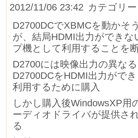
2012/11/06 23:42
カテゴリー
D2700DCでXBMCを動か
が、結局HDMI出力ができ
プ機として利用することを
D2700には
映像出力の異なる
D2700DCを
H
DMI出力がで
利用するために購入
しかし購入後WindowsXP
ーディオドライバが提供さ
る