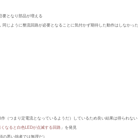
が必要となり部品が増える
が，同じように整流回路が必要となることに気付かず期待した動作はしなかっ
圧を操作（つまり定電流となっているようだ）しているため良い結果は得られない
暗くなると白色LEDが点滅する回路
」を発見
頭の悪い拙者では無理だ）