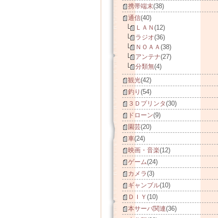
携帯端末
(38)
通信
(40)
ＬＡＮ
(12)
ラジオ
(36)
ＮＯＡＡ
(38)
アンテナ
(27)
分類無
(4)
観光
(42)
釣り
(54)
３Ｄプリンタ
(30)
ドローン
(9)
園芸
(20)
車
(24)
映画・音楽
(12)
ゲーム
(24)
カメラ
(3)
ギャンブル
(10)
ＤＩＹ
(10)
本サーバ関連
(36)