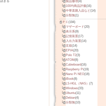
と詰まる
製品修理
(4)
100均商品評価
(16)
中華直購入品など
(14)
分類無
(1)
ＰＣ
(194)
マザーボード
(20)
表示系
(9)
記憶装置
(17)
入出力装置
(14)
玄箱
(14)
EPIA
(20)
Polo T2
(3)
ATOM
(8)
Cubieboard
(16)
Raspberry Pi
(19)
Nano Pi NEO
(18)
iBook
(8)
LS-HGL（NAS）
(7)
Windows
(33)
Ubuntu
(11)
Debian
(4)
分類無
(10)