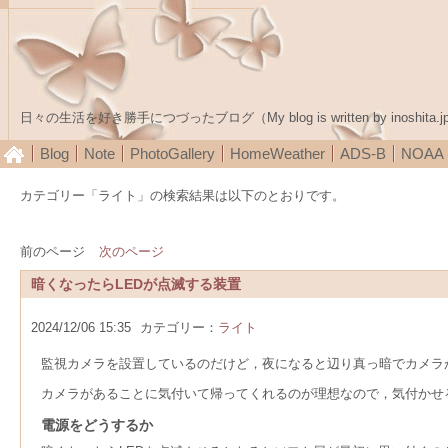
日々の生活を好き勝手につづったブログ（My blog is written by inoshita.j
Blog
Note
PhotoGallery
HomeWeather
ADS-B
NOA
カテゴリー「ライト」の検索結果は以下のとおりです。
前のページ
次のページ
暗くなったらLEDが点滅する装置
2024/12/06 15:35
カテゴリー：
ライト
監視カメラを設置しているのだけど，夜になると辺り真っ暗でカメラ
カメラがあることに気付いて帰ってくれるのが理想なので，気付かせ
電源をどうするか