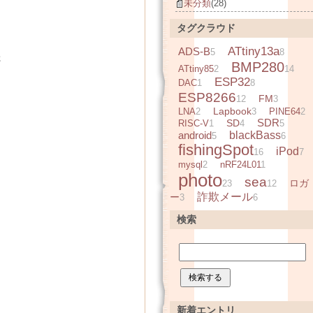
未分類
(28)
タグクラウド
ATtiny13a
ADS-B
5
8
た
BMP280
ATtiny85
2
14
ESP32
DAC
1
8
ESP8266
FM
12
3
Lapbook
LNA
2
3
PINE64
2
SDR
SD
RISC-V
1
4
5
android
blackBass
5
6
fishingSpot
iPod
16
7
mysql
2
nRF24L01
1
photo
sea
ロガ
23
12
詐欺メール
ー
3
6
検索
新着エントリ