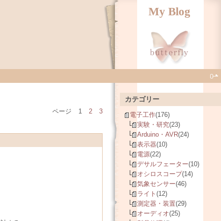
My Blog
カテゴリー
ページ
1
2
3
電子工作
(176)
実験・研究
(23)
Arduino・AVR
(24)
表示器
(10)
電源
(22)
デサルフェーター
(10)
オシロスコープ
(14)
気象センサー
(46)
ライト
(12)
測定器・装置
(29)
オーディオ
(25)