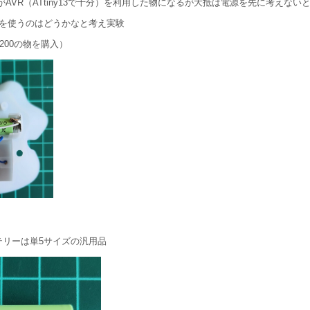
VR（ATtiny13で十分）を利用した物になるが大抵は電源を先に考えない
）を使うのはどうかなと考え実験
200の物を購入）
ッテリーは単5サイズの汎用品