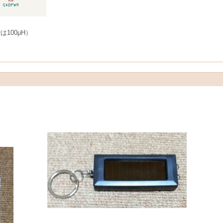
100μH）