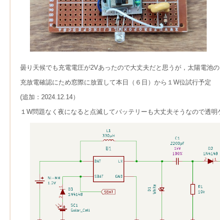
曇り天候でも充電電圧が2Vあったので大丈夫だと思うが，太陽電池
充放電確認にため窓際に放置して本日（６日）から１W位試行予定
(追加：2024.12.14）
１W問題なく夜になると点滅してバッテリーも大丈夫そうなので透明