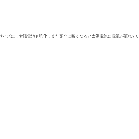
サイズにし太陽電池も強化，また完全に暗くなると太陽電池に電流が流れて