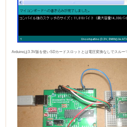
Arduinoは3.3V版を使いSDカードスロットとは電圧変換なしでスルー