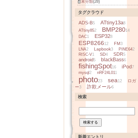
未分類
(28)
タグクラウド
ATtiny13a
ADS-B
5
8
BMP280
ATtiny85
2
14
ESP32
DAC
1
8
ESP8266
FM
12
3
Lapbook
LNA
2
3
PINE64
2
SDR
SD
RISC-V
1
4
5
android
blackBass
5
6
fishingSpot
iPod
16
7
mysql
2
nRF24L01
1
photo
sea
ロガ
23
12
詐欺メール
ー
3
6
検索
新着エントリ