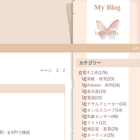
My Blog
カテゴリー
ページ
1
2
電子工作
(176)
実験・研究
(23)
Arduino・AVR
(24)
表示器
(10)
電源
(22)
デサルフェーター
(10)
オシロスコープ
(14)
気象センサー
(46)
ライト
(12)
測定器・装置
(29)
用）をSPIで接続
オーディオ
(25)