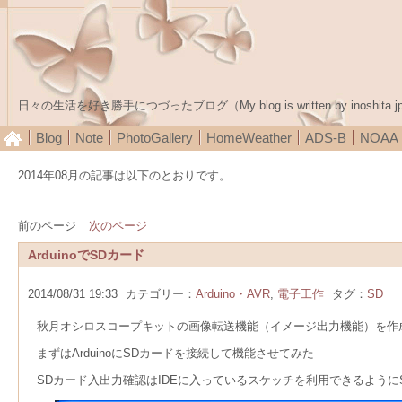
日々の生活を好き勝手につづったブログ（My blog is written by inoshita.j
Blog
Note
PhotoGallery
HomeWeather
ADS-B
NOA
2014年08月の記事は以下のとおりです。
前のページ
次のページ
ArduinoでSDカード
2014/08/31 19:33
カテゴリー：
Arduino・AVR
,
電子工作
タグ：
SD
秋月オシロスコープキットの画像転送機能（イメージ出力機能）を作成す
まずはArduinoにSDカードを接続して機能させてみた
SDカード入出力確認はIDEに入っているスケッチを利用できるように