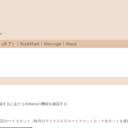
p）
A（終了）
BookMark
Message
About
るにあたりArduinoの機能を確認する
SDカードスロット（秋月の
マイクロＳＤカードスロットＤＩＰ化キット
を使