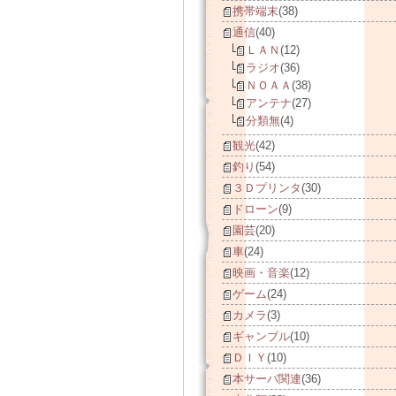
携帯端末
(38)
通信
(40)
ＬＡＮ
(12)
ラジオ
(36)
ＮＯＡＡ
(38)
アンテナ
(27)
分類無
(4)
観光
(42)
釣り
(54)
３Ｄプリンタ
(30)
ドローン
(9)
園芸
(20)
車
(24)
映画・音楽
(12)
ゲーム
(24)
カメラ
(3)
ギャンブル
(10)
ＤＩＹ
(10)
本サーバ関連
(36)