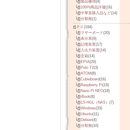
製品修理
(4)
100均商品評価
(16)
中華直購入品など
(14)
分類無
(1)
ＰＣ
(194)
マザーボード
(20)
表示系
(9)
記憶装置
(17)
入出力装置
(14)
玄箱
(14)
EPIA
(20)
Polo T2
(3)
ATOM
(8)
Cubieboard
(16)
Raspberry Pi
(19)
Nano Pi NEO
(18)
iBook
(8)
LS-HGL（NAS）
(7)
Windows
(33)
Ubuntu
(11)
Debian
(4)
分類無
(10)