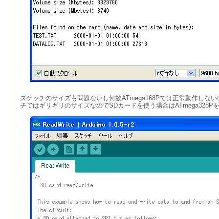
スケッチのサイズも問題ないし何故ATmega168Pでは正常動作しないの
チではギリギリのサイズなのでSDカードを使う場合はATmega328