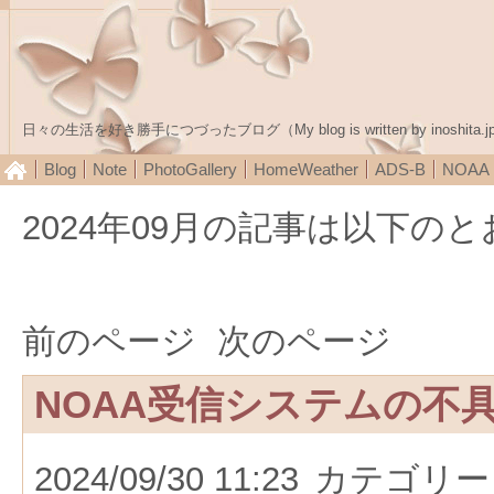
日々の生活を好き勝手につづったブログ（My blog is written by inoshita.j
Blog
Note
PhotoGallery
HomeWeather
ADS-B
NOA
2024年09月の記事は以下の
前のページ
次のページ
NOAA受信システムの不
2024/09/30 11:23
カテゴリー