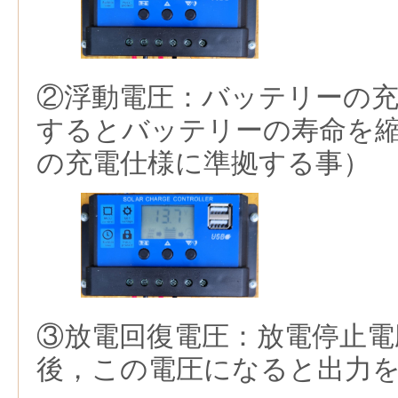
②浮動電圧：バッテリーの充
するとバッテリーの寿命を
の充電仕様に準拠する事）
③放電回復電圧：放電停止電
後，この電圧になると出力