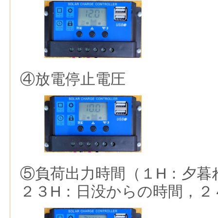
④放電停止電圧
⑤負荷出力時間（１H：夕暮
２３H：日没からの時間，２