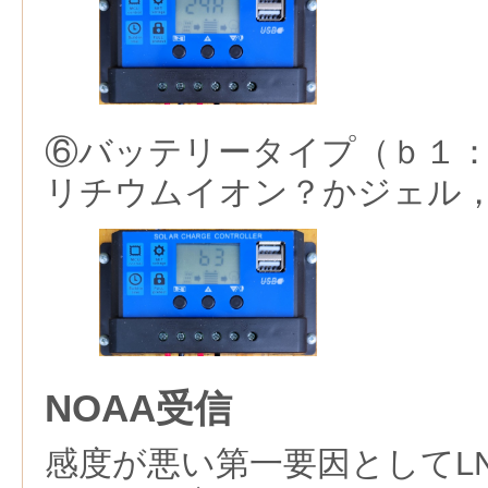
⑥バッテリータイプ（ｂ１
リチウムイオン？かジェル，ｂ３
NOAA受信
感度が悪い第一要因としてL