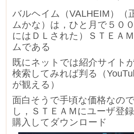
バルヘイム（VALHEIM）
ムかな）は，ひと月で５０
にはＤＬされた）ＳＴＥＡ
ムである
既にネットでは紹介サイト
検索してみれば判る（YouT
が観える）
面白そうで手頃な価格なの
し，ＳＴＥＡＭにユーザ登
購入してダウンロード