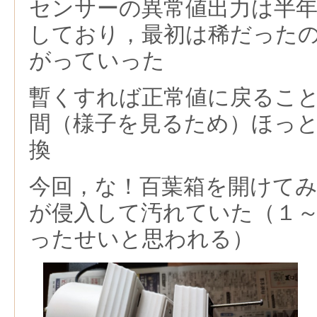
センサーの異常値出力は半
しており，最初は稀だった
がっていった
暫くすれば正常値に戻るこ
間（様子を見るため）ほっ
換
今回，な！百葉箱を開けて
が侵入して汚れていた（１
ったせいと思われる）