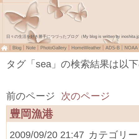
日々の生活を好き勝手につづったブログ（My blog is written by inoshita.j
Blog
Note
PhotoGallery
HomeWeather
ADS-B
NOA
タグ「sea」の検索結果は以
前のページ
次のページ
豊岡漁港
2009/09/20 21:47
カテゴリー