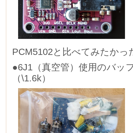
PCM5102と比べてみたか
●6J1（真空管）使用のバ
（\1.6k）