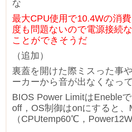
な
最大CPU使用で10.4Wの消
度も問題ないので電源接続
ことができそうだ
（追加）
裏蓋を開けた際ミスった事
ーカーから音が出なくなっ
BIOS Power LimitはEneb
off，OS制御はonにすると、M
（CPUtemp60℃，Power12