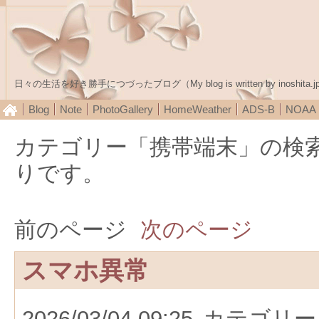
日々の生活を好き勝手につづったブログ（My blog is written by inoshita.j
Blog
Note
PhotoGallery
HomeWeather
ADS-B
NOA
カテゴリー「携帯端末」の検
りです。
前のページ
次のページ
スマホ異常
2026/03/04 09:25
カテゴリー