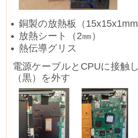
銅製の放熱板（15x15x1m
放熱シート（2㎜）
熱伝導グリス
電源ケーブルとCPUに接触
（黒）を外す