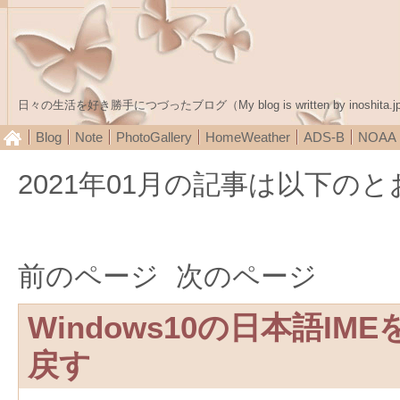
日々の生活を好き勝手につづったブログ（My blog is written by inoshita.j
Blog
Note
PhotoGallery
HomeWeather
ADS-B
NOA
2021年01月の記事は以下の
前のページ
次のページ
Windows10の日本語I
戻す