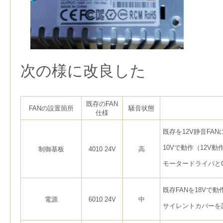
次の様に改良した
既存のFAN
FANの設置箇所
騒音状態
仕様
既存を12V静音FA
10Vで動作（12V
制御基板
4010 24V
高
モータードライバと
既存FANを18Vで動
電源
6010 24V
中
サイレントカバーを