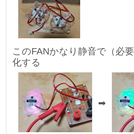
このFANかなり静音で（必
化する
➡