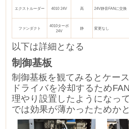
エクストルーダー
4010 24V
高
24V静音FANに交換
4010ターボ
ファンダクト
静
変更なし
24V
以下は詳細となる
制御基板
制御基板を観てみるとケース
ドライバを冷却するためFA
理やり設置したようになって
では効果が薄かったためか