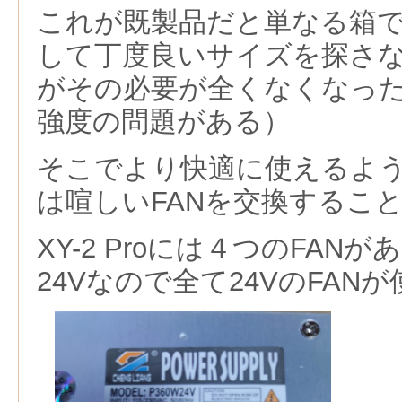
これが既製品だと単なる箱
して丁度良いサイズを探さ
がその必要が全くなくなっ
強度の問題がある）
そこでより快適に使えるよ
は喧しいFANを交換するこ
XY-2 Proには４つのFAN
24Vなので全て24VのFAN