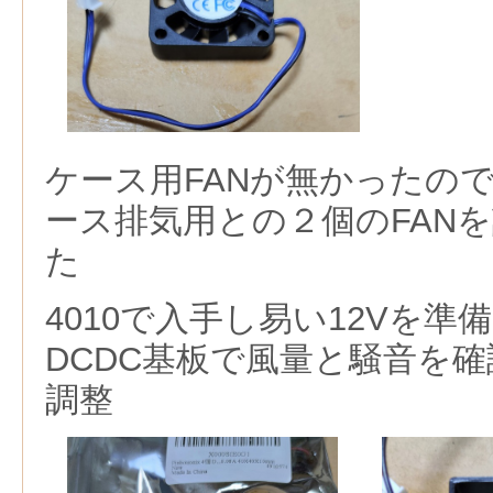
ケース用FANが無かったの
ース排気用との２個のFAN
た
4010で入手し易い12Vを
DCDC基板で風量と騒音を確
調整