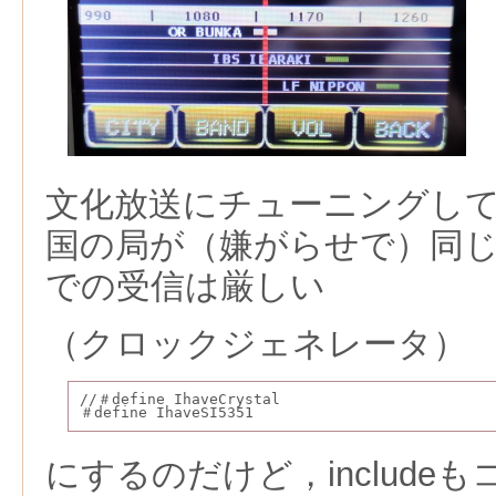
文化放送にチューニングし
国の局が（嫌がらせで）同
での受信は厳しい
（クロックジェネレータ）
//＃define IhaveCrystal
＃define IhaveSI5351
にするのだけど，include