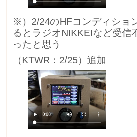
※）2/24のHFコンディショ
るとラジオNIKKEIなど受
ったと思う
（KTWR：2/25）追加