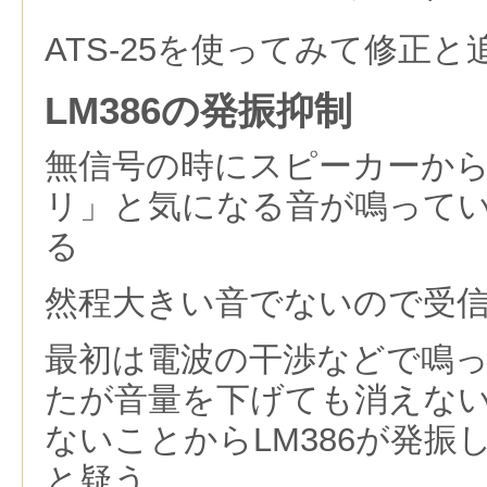
ATS-25を使ってみて修正と
LM386の発振抑制
無信号の時にスピーカーか
リ」と気になる音が鳴って
る
然程大きい音でないので受
最初は電波の干渉などで鳴
たが音量を下げても消えな
ないことからLM386が発振
と疑う