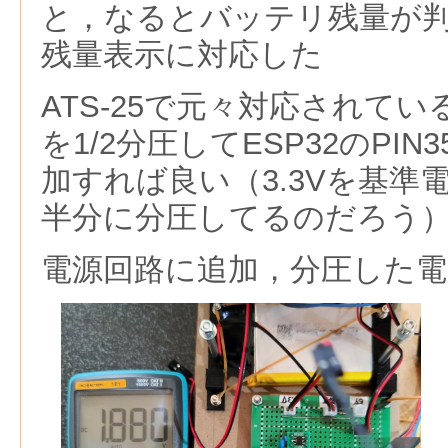
と，なるとバッテリ残量が
残量表示に対応した
ATS-25で元々対応されて
を1/2分圧してESP32のPI
加すれば良い（3.3Vを基準
半分に分圧してるのだろう
電源回路に追加，分圧した電