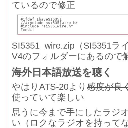
ているので修正
#ifdef IhaveSI5351
//#include <si5351wire.h>
#include "si5351wire.h"
#endif
SI5351_wire.zip（SI5
V4のフォルダーにあるので
海外日本語放送を聴く
やはりATS-20より
感度が良
使っていて楽しい
思うに今まで手にしたラジ
い（ロクなラジオを持って