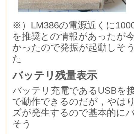
※）LM386の電源近くに10
を推奨との情報があったが
かったので発振が起動しそ
た
バッテリ残量表示
バッテリ充電であるUSBを
で動作できるのだが，やは
ズが発生するので基本的に
そう