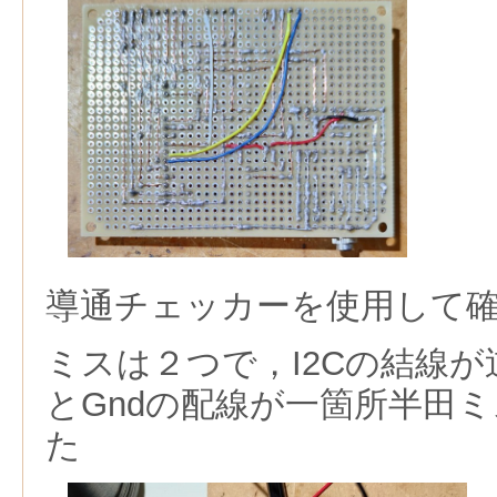
導通チェッカーを使用して
ミスは２つで，I2Cの結線
とGndの配線が一箇所半田
た