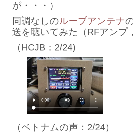
が・・・）
同調なしの
ループアンテナ
送を聴いてみた（RFアンプ
（HCJB：2/24)
（ベトナムの声：2/24）