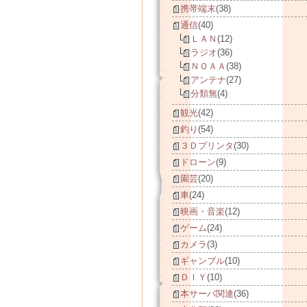
携帯端末
(38)
通信
(40)
ＬＡＮ
(12)
ラジオ
(36)
ＮＯＡＡ
(38)
アンテナ
(27)
分類無
(4)
観光
(42)
釣り
(54)
３Ｄプリンタ
(30)
ドローン
(9)
園芸
(20)
車
(24)
映画・音楽
(12)
ゲーム
(24)
カメラ
(3)
ギャンブル
(10)
ＤＩＹ
(10)
本サーバ関連
(36)