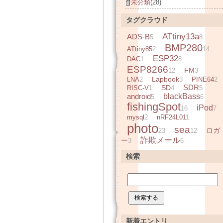
未分類
(28)
タグクラウド
ATtiny13a
ADS-B
5
8
BMP280
ATtiny85
2
14
ESP32
DAC
1
8
ESP8266
FM
12
3
Lapbook
LNA
2
3
PINE64
2
SDR
SD
RISC-V
1
4
5
android
blackBass
5
6
fishingSpot
iPod
16
7
mysql
2
nRF24L01
1
photo
sea
ロガ
23
12
詐欺メール
ー
3
6
検索
新着エントリ