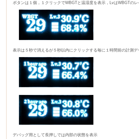
ボタンは１個，１クリックでWBGTと温湿度を表示，LvはWBGTの
表示は５秒で消えるが５秒以内にクリックする毎に１時間前の計測デ
デバッグ用として長押しでは内部の状態を表示