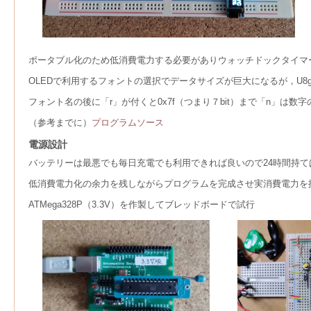
ポータブル化のため低消費電力する必要がありウォッチドックタイマ
OLEDで利用するフォントの選択でデータサイズが巨大になるが，U8
フォント名の後に「r」が付くと0x7f（つまり７bit）まで「n」は数
（参考までに）
プログラムソース
電源設計
バッテリーは最悪でも毎日充電でも利用できれば良いので24時間持て
低消費電力化の余力を残しながらプログラムを完成させ実消費電力を
ATMega328P（3.3V）を作製してブレッドボードで試行