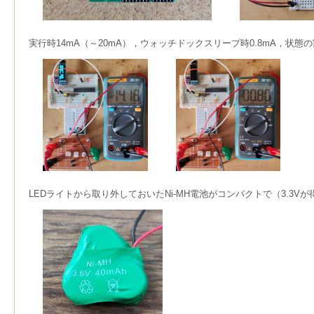
実行時14mA（～20mA），ウォッチドックスリープ時0.8mA，状態の
LEDライトから取り外しておいたNi-MH電池がコンパクトで（3.3V