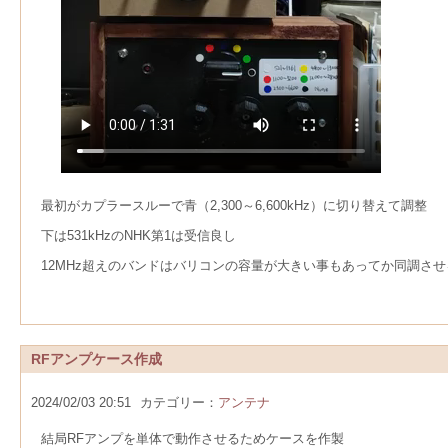
最初がカプラースルーで青（2,300～6,600kHz）に切り替えて調整
下は531kHzのNHK第1は受信良し
12MHz超えのバンドはバリコンの容量が大きい事もあってか同調さ
RFアンプケース作成
2024/02/03 20:51
カテゴリー：
アンテナ
結局RFアンプを単体で動作させるためケースを作製