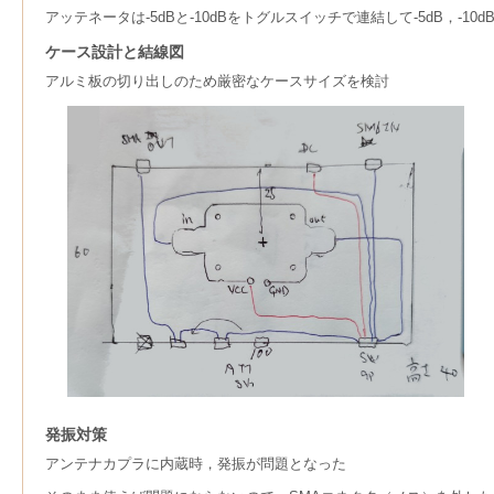
アッテネータは-5dBと-10dBをトグルスイッチで連結して-5dB，-10d
ケース設計と結線図
アルミ板の切り出しのため厳密なケースサイズを検討
発振対策
アンテナカプラに内蔵時，発振が問題となった