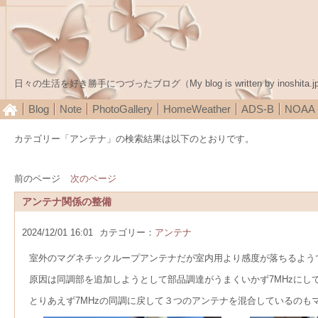
日々の生活を好き勝手につづったブログ（My blog is written by inoshita.j
Blog
Note
PhotoGallery
HomeWeather
ADS-B
NOA
カテゴリー「アンテナ」の検索結果は以下のとおりです。
前のページ
次のページ
アンテナ関係の整備
2024/12/01 16:01
カテゴリー：
アンテナ
室外のマグネチックループアンテナだが室内用より感度が落ちるよう
原因は同調部を追加しようとして部品調達がうまくいかず7MHzにし
とりあえず7MHzの同調に戻して３つのアンテナを混合しているのも