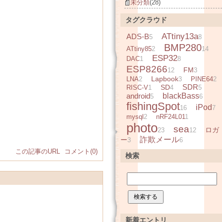
未分類
(28)
タグクラウド
ATtiny13a
ADS-B
5
8
BMP280
ATtiny85
2
14
ESP32
DAC
1
8
ESP8266
FM
12
3
Lapbook
LNA
2
3
PINE64
2
SDR
SD
RISC-V
1
4
5
android
blackBass
5
6
fishingSpot
iPod
16
7
mysql
2
nRF24L01
1
photo
sea
ロガ
23
12
詐欺メール
ー
3
6
この記事のURL
コメント(0)
検索
新着エントリ