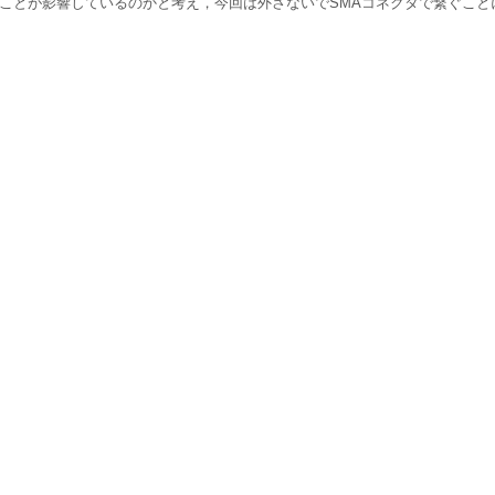
ことが影響しているのかと考え，今回は外さないでSMAコネクタで繋ぐこと