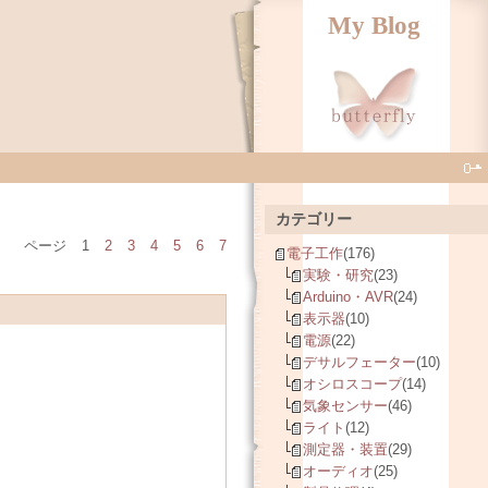
My Blog
カテゴリー
ページ
1
2
3
4
5
6
7
電子工作
(176)
実験・研究
(23)
Arduino・AVR
(24)
表示器
(10)
電源
(22)
デサルフェーター
(10)
オシロスコープ
(14)
気象センサー
(46)
ライト
(12)
測定器・装置
(29)
オーディオ
(25)