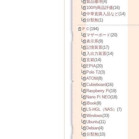
製品修理
(4)
100均商品評価
(16)
中華直購入品など
(14)
分類無
(1)
ＰＣ
(194)
マザーボード
(20)
表示系
(9)
記憶装置
(17)
入出力装置
(14)
玄箱
(14)
EPIA
(20)
Polo T2
(3)
ATOM
(8)
Cubieboard
(16)
Raspberry Pi
(19)
Nano Pi NEO
(18)
iBook
(8)
LS-HGL（NAS）
(7)
Windows
(33)
Ubuntu
(11)
Debian
(4)
分類無
(10)