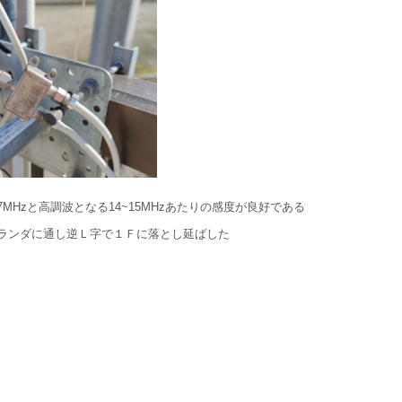
Hzと高調波となる14~15MHzあたりの感度が良好である
ランダに通し逆Ｌ字で１Ｆに落とし延ばした