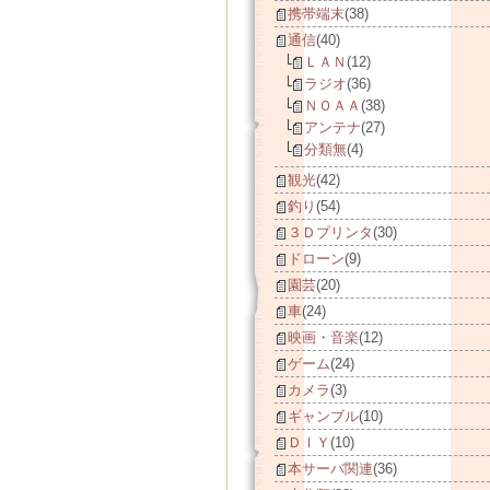
携帯端末
(38)
通信
(40)
ＬＡＮ
(12)
ラジオ
(36)
ＮＯＡＡ
(38)
アンテナ
(27)
分類無
(4)
観光
(42)
釣り
(54)
３Ｄプリンタ
(30)
ドローン
(9)
園芸
(20)
車
(24)
映画・音楽
(12)
ゲーム
(24)
カメラ
(3)
ギャンブル
(10)
ＤＩＹ
(10)
本サーバ関連
(36)