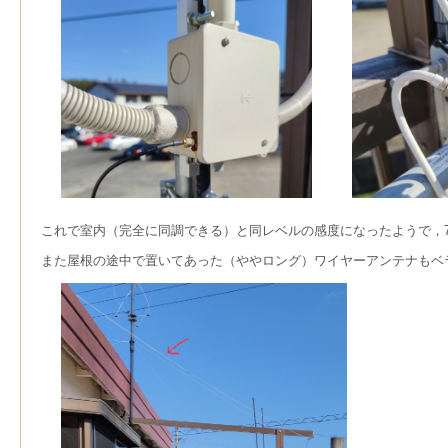
これで室内（完全に同調できる）と同レベルの感度になったようで，7M
また屋根の途中で置いてあった（ややロング）ワイヤーアンテナもベ