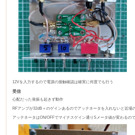
12Vを入力するので電源の接触確認は確実に何度でも行う
受信
心配だった発振も起きず動作
RFアンプが32dB＋のゲインあるのでアッテネータを入れないと近場
アッテネータはON/OFFでマイナスゲイン通りSメータ値が変わるの