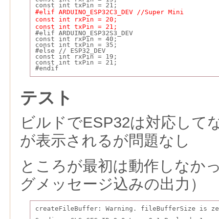
const int txPin = 21;
#elif ARDUINO_ESP32C3_DEV //Super Mini
const int rxPin = 20;
const int txPin = 21;
#elif ARDUINO_ESP32S3_DEV
const int rxPin = 40;
const int txPin = 35;
#else // ESP32_DEV
const int rxPin = 19;
const int txPin = 21;
#endif
テスト
ビルドでESP32は対応し
が表示されるが問題なし
ところが最初は動作しなか
グメッセージ込みの出力）
createFileBuffer: Warning. fileBufferSize is ze