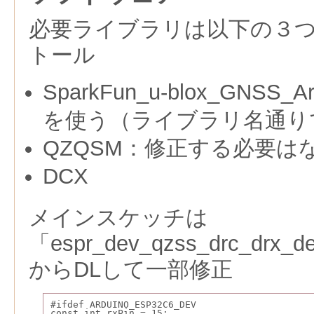
必要ライブラリは以下の３つ
トール
SparkFun_u-blox_GNSS_Ar
を使う（ライブラリ名通り
QZQSM：修正する必要は
DCX
メインスケッチは
「espr_dev_qzss_drc_drx_d
からDLして一部修正
#ifdef ARDUINO_ESP32C6_DEV
const int rxPin = 15;