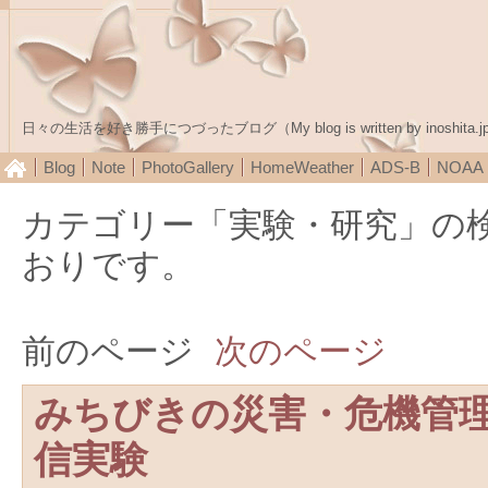
日々の生活を好き勝手につづったブログ（My blog is written by inoshita.j
Blog
Note
PhotoGallery
HomeWeather
ADS-B
NOA
カテゴリー「実験・研究」の
おりです。
前のページ
次のページ
みちびきの災害・危機管
信実験