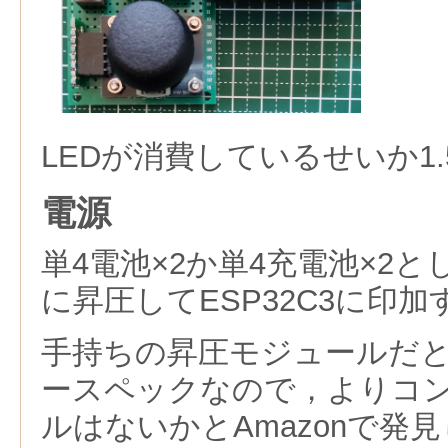
LEDが消費しているせいか1.
電源
単4電池×2か単4充電池×2として
に昇圧してESP32C3に印加
手持ちの昇圧モジュールだと
ースペックなので，よりコ
ルはないかとAmazonで発