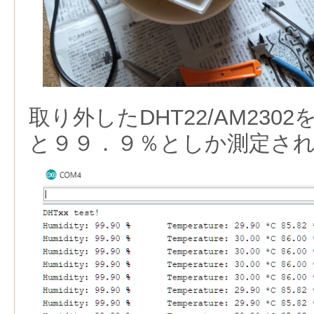
取り外したDHT22/AM23
と９９．９％としか測定さ