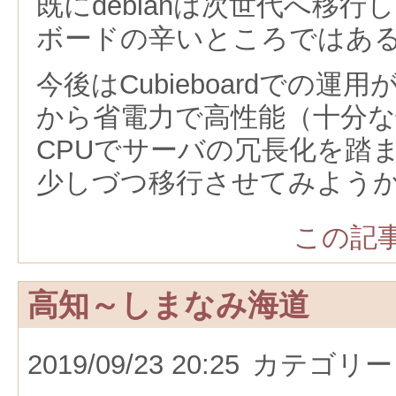
既にdebianは次世代へ移
ボードの辛いところではあ
今後はCubieboardでの
から省電力で高性能（十分
CPUでサーバの冗長化を踏
少しづつ移行させてみよう
この記事
高知～しまなみ海道
2019/09/23 20:25
カテゴリー