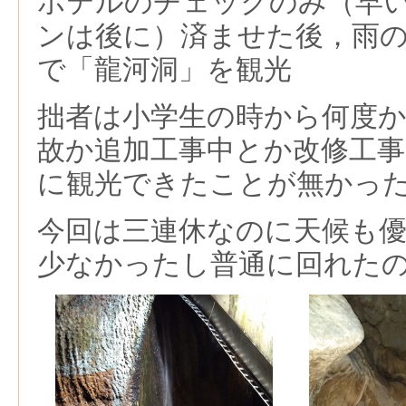
ホテルのチェックのみ（早
ンは後に）済ませた後，雨
で「龍河洞」を観光
拙者は小学生の時から何度
故か追加工事中とか改修工
に観光できたことが無かっ
今回は三連休なのに天候も
少なかったし普通に回れた