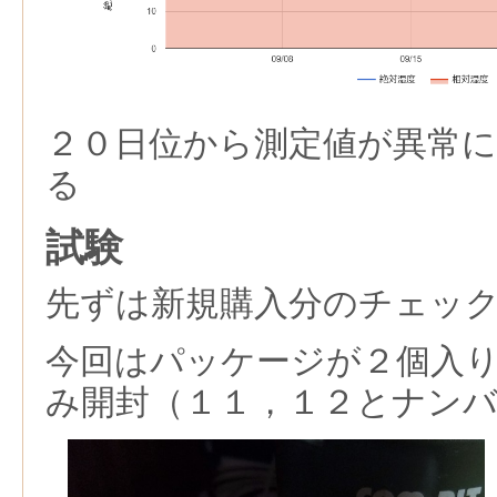
２０日位から測定値が異常
る
試験
先ずは新規購入分のチェッ
今回はパッケージが２個入
み開封（１１，１２とナン