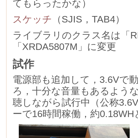
てもらったかな）
スケッチ
（SJIS，TAB4）
ライブラリのクラス名は「RD
「XRDA5807M」に変更
試作
電源部も追加して，3.6Vで
ろ，十分な音量もあるよう
聴しながら試行中（公称3.6V
ーで16時間稼働，約0.18W