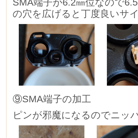
SMA端子が6.2㎜位なので6.
の穴を広げると丁度良いサ
⑨SMA端子の加工
ピンが邪魔になるのでニッ