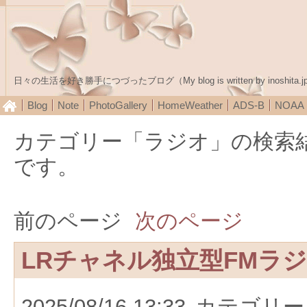
日々の生活を好き勝手につづったブログ（My blog is written by inoshita.j
Blog
Note
PhotoGallery
HomeWeather
ADS-B
NOA
カテゴリー「ラジオ」の検索
です。
前のページ
次のページ
LRチャネル独立型FMラ
2025/08/16 13:33
カテゴリー