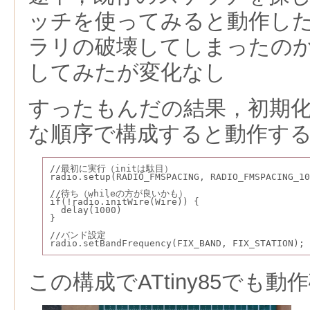
ッチを使ってみると動作したた
ラリの破壊してしまったの
してみたが変化なし
すったもんだの結果，初期
な順序で構成すると動作す
//最初に実行（initは駄目）
radio.setup(RADIO_FMSPACING, RADIO_FMSPACING_10
//待ち（whileの方が良いかも）
if(!radio.initWire(Wire)) { 
  delay(1000)
}
//バンド設定
radio.setBandFrequency(FIX_BAND, FIX_STATION);
この構成でATtiny85でも