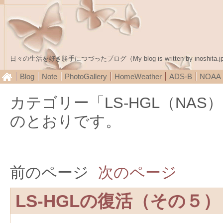
日々の生活を好き勝手につづったブログ（My blog is written by inoshita.j
Blog
Note
PhotoGallery
HomeWeather
ADS-B
NOA
カテゴリー「LS-HGL（NA
のとおりです。
前のページ
次のページ
LS-HGLの復活（その５）