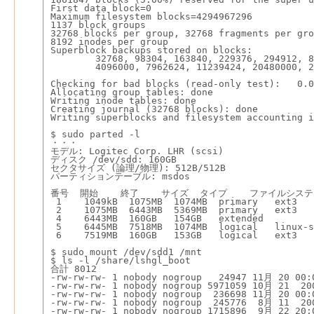
First data block=0
Maximum filesystem blocks=4294967296
1137 block groups
32768 blocks per group, 32768 fragments per gro
8192 inodes per group
Superblock backups stored on blocks:
        32768, 98304, 163840, 229376, 294912, 
        4096000, 7962624, 11239424, 20480000, 2
Checking for bad blocks (read-only test):   0.0
Allocating group tables: done
Writing inode tables: done
Creating journal (32768 blocks): done
Writing superblocks and filesystem accounting i
$ sudo parted -l
・・・
モデル: Logitec Corp. LHR (scsi)
ディスク /dev/sdd: 160GB
セクタサイズ (論理/物理): 512B/512B
パーティションテーブル: msdos
番号  開始    終了    サイズ  タイプ    ファイルシス
 1    1049kB  1075MB  1074MB  primary   ext3
 2    1075MB  6443MB  5369MB  primary   ext3
 4    6443MB  160GB   154GB   extended
 5    6445MB  7518MB  1074MB  logical   linux-s
 6    7519MB  160GB   153GB   logical   ext3
$ sudo mount /dev/sdd1 /mnt
$ ls -l /share/lshgl_boot
合計 8012
-rw-rw-rw- 1 nobody nogroup   24947 11月 20 00:
-rw-rw-rw- 1 nobody nogroup 5971059 10月 21  20
-rw-rw-rw- 1 nobody nogroup  236698 11月 20 00:
-rw-rw-rw- 1 nobody nogroup  245776  8月 11  20
-rw-rw-rw- 1 nobody nogroup 1715896  9月 22 20: