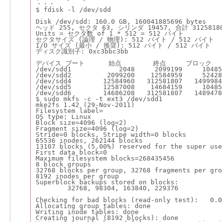
・・・
$ fdisk -l /dev/sdd
Disk /dev/sdd: 160.0 GB, 160041885696 bytes
ヘッド 255, セクタ 63, シリンダ 19457, 合計 312581
Units = セクタ数 of 1 * 512 = 512 バイト
セクタサイズ (論理 / 物理): 512 バイト / 512 バイト
I/O サイズ (最小 / 推奨): 512 バイト / 512 バイト
ディスク識別子: 0xc3bbc3bb
デバイス ブート      始点        終点     ブロック  
/dev/sdd1            2048     2099199     10485
/dev/sdd2         2099200    12584959     52428
/dev/sdd4        12584960   312581807   14999
/dev/sdd5        12587008    14684159     104
/dev/sdd6        14686208   312581807   1489478
$ sudo mkfs -c -t ext3 /dev/sdd1
mke2fs 1.42 (29-Nov-2011)
Filesystem label=
OS type: Linux
Block size=4096 (log=2)
Fragment size=4096 (log=2)
Stride=0 blocks, Stripe width=0 blocks
65536 inodes, 262144 blocks
13107 blocks (5.00%) reserved for the super use
First data block=0
Maximum filesystem blocks=268435456
8 block groups
32768 blocks per group, 32768 fragments per gro
8192 inodes per group
Superblock backups stored on blocks:
        32768, 98304, 163840, 229376
Checking for bad blocks (read-only test):   0.0
Allocating group tables: done
Writing inode tables: done
Creating journal (8192 blocks): done