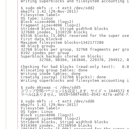
Writing superblocks and filesystem accounting i
$ sudo mkfs -c -t ext3 /dev/sdd2
mke2fs 1.42 (29-Nov-2011)
Filesystem label=
OS type: Linux
Block size=4096 (log=2)
Fragment size=4096 (log=2)
Stride=0 blocks, Stripe width=0 blocks
327680 inodes, 1310720 blocks
65536 blocks (5.00%) reserved for the super use
First data block=0
Maximum filesystem blocks=1342177280
40 block groups
32768 blocks per group, 32768 fragments per gro
8192 inodes per group
Superblock backups stored on blocks:
        32768, 98304, 163840, 229376, 294912, 8
Checking for bad blocks (read-only test):   0.0
Allocating group tables: done
Writing inode tables: done
Creating journal (32768 blocks): done
Writing superblocks and filesystem accounting i
$ sudo mkswap -c /dev/sdd5
スワップ空間バージョン1を設定します、サイズ = 1048572 K
ラベルはありません, UUID=588fed81-d542-427a-adfd-73
$ sudo mkfs -c -t ext3 /dev/sdd6
mke2fs 1.42 (29-Nov-2011)
Filesystem label=
OS type: Linux
Block size=4096 (log=2)
Fragment size=4096 (log=2)
Stride=0 blocks, Stripe width=0 blocks
9314304 inodes, 37236950 blocks
1861847 blocks (5.00%) reserved for the super u