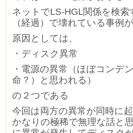
ネットでLS-HGL関係を検
（経過）で壊れている事例
原因としては、
・ディスク異常
・電源の異常（ほぼコンデ
命？）と思われる）
の２つである
今回は両方の異常が同時に
かなりの極稀で無理な話と
に異常が発生してディスク