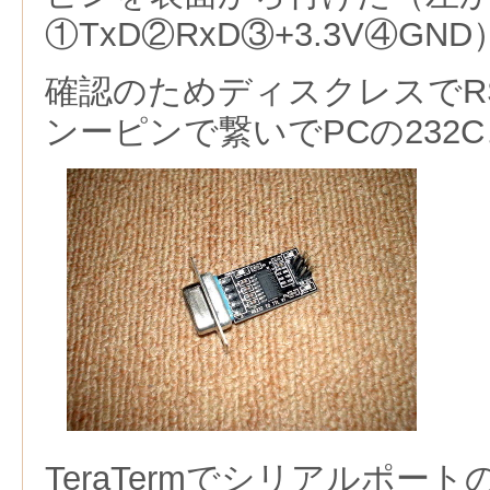
①TxD②RxD③+3.3V④GND
確認のためディスクレスでRS2
ンーピンで繋いでPCの232
TeraTermでシリアルポー