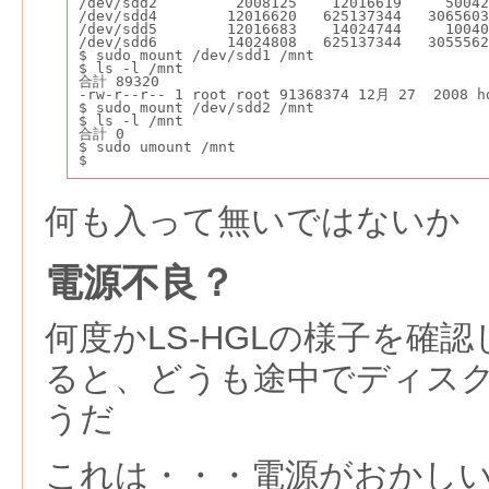
/dev/sdd2         2008125    12016619     50042
/dev/sdd4        12016620   625137344   30656
/dev/sdd5        12016683    14024744     100
/dev/sdd6        14024808   625137344   3055562
$ sudo mount /dev/sdd1 /mnt
$ ls -l /mnt
合計 89320
-rw-r--r-- 1 root root 91368374 12月 27  2008 h
$ sudo mount /dev/sdd2 /mnt
$ ls -l /mnt
合計 0
$ sudo umount /mnt
$ 
何も入って無いではないか
電源不良？
何度かLS-HGLの様子を確
ると、どうも途中でディス
うだ
これは・・・電源がおかし