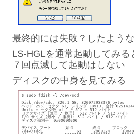
最終的には失敗？したよう
LS-HGLを通常起動してみ
７回点滅して起動はしない
ディスクの中身を見てみる
$ sudo fdisk -l /dev/sdd
Disk /dev/sdd: 320.1 GB, 320072933376 bytes
ヘッド 255, セクタ 63, シリンダ 38913, 合計 625142
Units = セクタ数 of 1 * 512 = 512 バイト
セクタサイズ (論理 / 物理): 512 バイト / 512 バイト
I/O サイズ (最小 / 推奨): 512 バイト / 512 バイト
ディスク識別子: 0x00000000
デバイス ブート      始点        終点     ブロック  
/dev/sdd1              63     2008124     10040