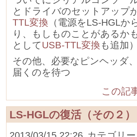
とドライバのセットアップ
TTL変換
（電源をLS-HGL
り、もしものことがあるか
として
USB-TTL変換
も追加
その他、必要なピンヘッダ
届くのを待つ
この記事
LS-HGLの復活（その２）
2013/03/15 22:26
カテゴリー