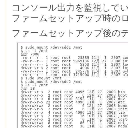
コンソール出力を監視して
ファームセットアップ時の
ファームセットアップ後の
$ sudo mount /dev/sdd1 /mnt
$ ls -l /mnt
合計 7808
-rw-r--r-- 1 root root   23389 11月  1  2007 co
-rw-r--r-- 1 root root 5969136 12月 27  2008 in
-rw-r--r-- 1 root root    5353 11月  1  2007 lo
drwxr-xr-x 2 root root    4096 11月  1  2007 lo
-rw-r--r-- 1 root root  245776 11月  1  2007 u-
-rw-r--r-- 1 root root 1715900 11月  1  2007 uI
$ sudo umount /mnt
$ sudo mount /dev/sdd2 /mnt
$ ls -l /mnt
合計 28
drwxr-xr-x  2 root root 4096 12月 27  2008 bin
drwxr-xr-x  2 root root    6 12月 27  2008 boot
drwxr-xr-x  6 root root 8192 11月  1  2007 dev
drwxr-xr-x 22 root root 4096 11月  1  2007 etc
drwxrwxrwx  2 root root    6 12月 27  2008 home
drwxr-xr-x  2 root root    6 12月 27  2008 init
drwxr-xr-x  4 root root 4096 12月 27  2008 lib
drwxr-xr-x  2 root root   16 10月 18  2007 libe
drwxr-xr-x  2 root root    6 11月  1  2007 lost
drwxrwxrwx  8 root root   86 11月  1  2007 mnt
drwxr-xr-x  4 root root   30 11月  1  2007 modu